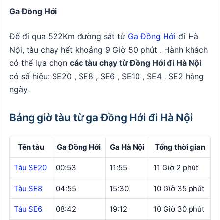
Ga Đồng Hới
Để đi qua 522Km đường sắt từ
Ga Đồng Hới
đi Hà
Nội, tàu chạy hết khoảng 9 Giờ 50 phút . Hành khách
có thể lựa chọn
các tàu chạy từ Đồng Hới đi Hà Nội
có số hiệu: SE20 , SE8 , SE6 , SE10 , SE4 , SE2 hàng
ngày.
Bảng giờ tàu từ ga Đồng Hới đi Hà Nội
Tên tàu
Ga Đồng Hới
Ga Hà Nội
Tổng thời gian
Tàu SE20
00:53
11:55
11 Giờ 2 phút
Tàu SE8
04:55
15:30
10 Giờ 35 phút
Tàu SE6
08:42
19:12
10 Giờ 30 phút