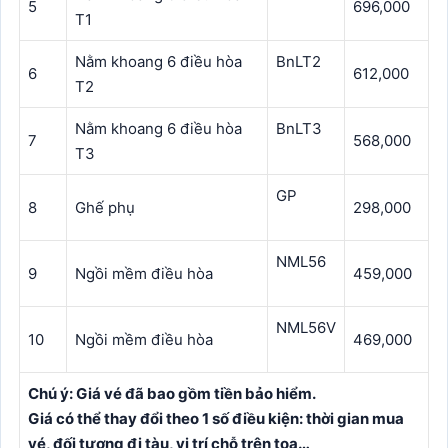
5
696,000
T1
Nằm khoang 6 điều hòa
BnLT2
6
612,000
T2
Nằm khoang 6 điều hòa
BnLT3
7
568,000
T3
GP
8
Ghế phụ
298,000
NML56
9
Ngồi mềm điều hòa
459,000
NML56V
10
Ngồi mềm điều hòa
469,000
Chú ý: Giá vé đã bao gồm tiền bảo hiểm.
Giá có thể thay đổi theo 1 số điều kiện: thời gian mua
vé, đối tượng đi tàu, vị trí chỗ trên toa…