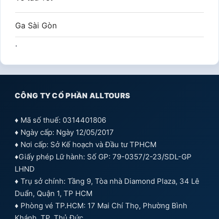
Ga Sài Gòn
.
CÔNG TY CỔ PHẦN ALLTOURS
♦ Mã số thuế: 0314401806
♦ Ngày cấp: Ngày 12/05/2017
♦ Nơi cấp: Sở Kế hoạch và Đầu tư TPHCM
♦Giấy phép Lữ hành: Số GP: 79-0357/2-23/SDL-GP
LHND
♦ Trụ sở chính: Tầng 9, Tòa nhà Diamond Plaza, 34 Lê
Duẩn, Quận 1, TP HCM
♦ Phòng vé TP.HCM: 17 Mai Chí Thọ, Phường Bình
Khánh, TP. Thủ Đức