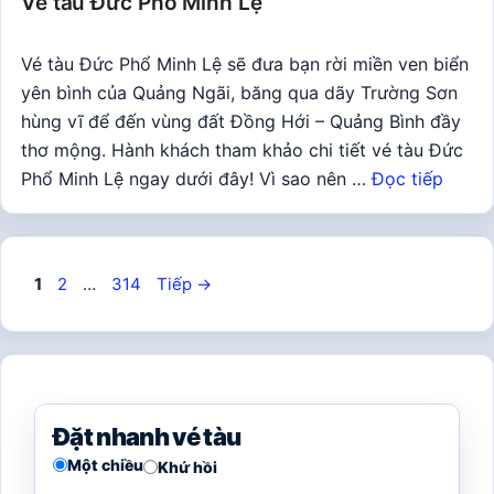
Vé tàu Đức Phổ Minh Lệ
Vé tàu Đức Phổ Minh Lệ sẽ đưa bạn rời miền ven biển
yên bình của Quảng Ngãi, băng qua dãy Trường Sơn
hùng vĩ để đến vùng đất Đồng Hới – Quảng Bình đầy
thơ mộng. Hành khách tham khảo chi tiết vé tàu Đức
Phổ Minh Lệ ngay dưới đây! Vì sao nên …
Đọc tiếp
Trang
Trang
Trang
1
2
…
314
Tiếp
→
Đặt nhanh vé tàu
Một chiều
Khứ hồi