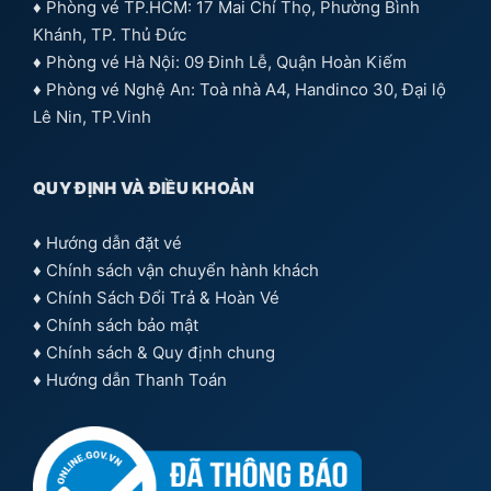
Liên kết hữu ích
Vé tàu Tết
Ga Sài Gòn
.
CÔNG TY CỔ PHẦN ALLTOURS
♦ Mã số thuế: 0314401806
♦ Ngày cấp: Ngày 12/05/2017
♦ Nơi cấp: Sở Kế hoạch và Đầu tư TPHCM
♦Giấy phép Lữ hành: Số GP: 79-0357/2-23/SDL-GP
LHND