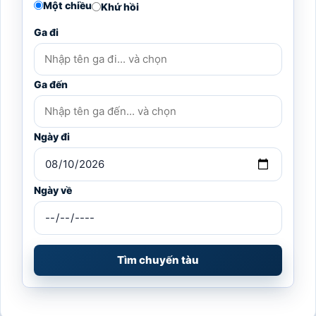
Tên
Email
Trang
web