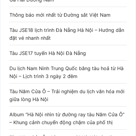
đặt vé dễ có giường nằm
Suất ăn trên tàu hoả ngày Tết
Địa chỉ bán vé tàu Hà Nội 5 cửa ô
Vé tàu Hà Nội 5 Cửa Ô du Xuân Bính Ngọ 2026
Hướng dẫn đặt vé tàu Hà Nội 5 Cửa Ô trực tuyến
Tàu Hà Nội 5 cửa ô-Hành trình du lịch mới lạ
Review hành khách tàu Hà Nội 5 Cửa Ô Toa Chợ
Dừa
Giá vé tàu Hà Nội 5 Cửa Ô mới nhất 2026
Thủ tục mở đại lý vé tàu Hà Nội 5 Cửa Ô