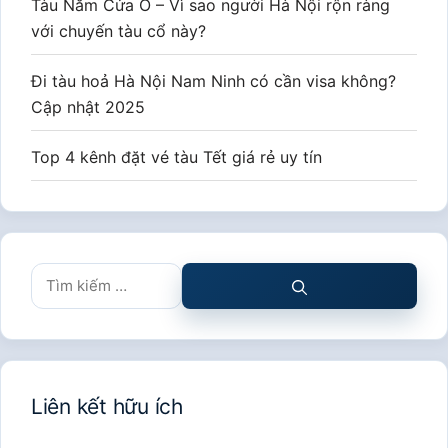
Ga Hải Dương Nam
Thông báo mới nhất từ Đường sắt Việt Nam
Tàu JSE18 lịch trình Đà Nẵng Hà Nội – Hướng dẫn
đặt vé nhanh nhất
Tàu JSE17 tuyến Hà Nội Đà Nẵng
Du lịch Nam Ninh Trung Quốc bằng tàu hoả từ Hà
Nội – Lịch trình 3 ngày 2 đêm
Tàu Năm Cửa Ô – Trải nghiệm du lịch văn hóa mới
giữa lòng Hà Nội
Album “Hà Nội nhìn từ đường ray tàu Năm Cửa Ô”