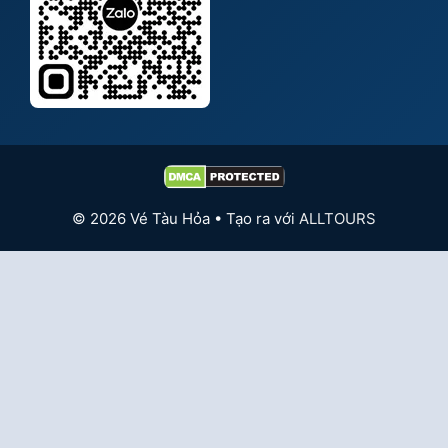
LIÊN HỆ
♦ Email: alltours.vn@gmail.com
♦ Điện thoại: 0335 023 023
Tư vấn qua
Facebook
Tư vấn qua:
Zalo OA Doanh nghiệp