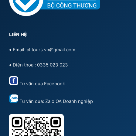
♦ Trụ sở chính: Tầng 9, Tòa nhà Diamond Plaza, 34 Lê
Duẩn, Quận 1, TP HCM
♦ Phòng vé TP.HCM: 17 Mai Chí Thọ, Phường Bình
Khánh, TP. Thủ Đức
♦ Phòng vé Hà Nội: 09 Đinh Lễ, Quận Hoàn Kiếm
♦ Phòng vé Nghệ An: Toà nhà A4, Handinco 30, Đại lộ
Lê Nin, TP.Vinh
QUY ĐỊNH VÀ ĐIỀU KHOẢN
♦
Hướng dẫn đặt vé
♦
Chính sách vận chuyển hành khách
♦
Chính Sách Đổi Trả & Hoàn Vé
♦
Chính sách bảo mật
♦
Chính sách & Quy định chung
♦
Hướng dẫn Thanh Toán