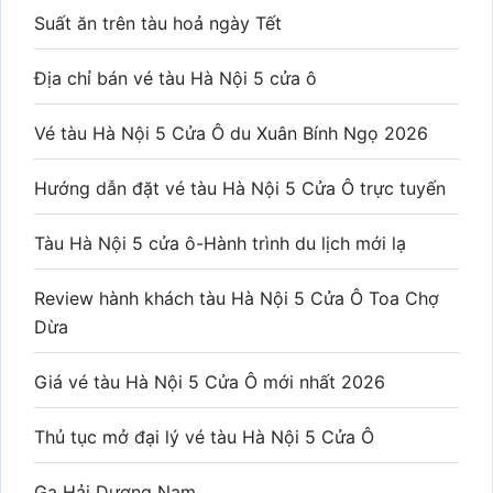
Vé tàu Hà Nội 5 Cửa Ô lễ 30/4 và 1/5/2026: Lịch
chạy, giá vé, cách đặt
Tàu 5 cửa ô hành trình du lịch trải nghiệm Hà nội
2026
Danh sách các ga tuyến đường sắt Lào Cai Hải
Phòng
Giá vé tàu Sông Lam Vinh Hà Nội
Lễ 30 tháng 4 nên đi đâu gần Hà Nội? Gợi ý 10
điểm đến đẹp, dễ đi cho kỳ nghỉ dài ngày
Vé Tàu từ ga Hà Nội đi Sài Gòn
Tàu Sài Gòn Nam Định – Giờ tàu, giá vé và cách