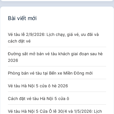
Đặt nhanh vé tàu
Một chiều
Khứ hồi
Ga đi
Ga đến
Ngày đi
Ngày về
Tìm chuyến tàu