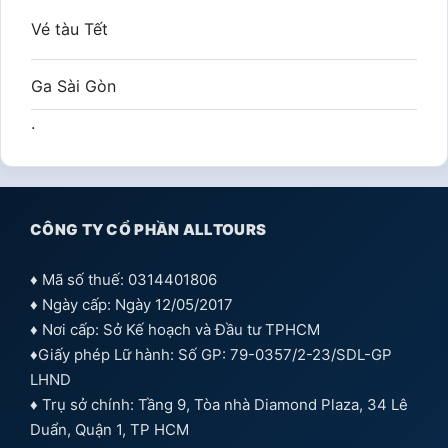
– Khung cảnh chuyển động chậm của phố thị
Tàu Năm Cửa Ô – Vì sao người Hà Nội rộn ràng
với chuyến tàu cổ này?
Đi tàu hoả Hà Nội Nam Ninh có cần visa không?
Cập nhật 2025
Top 4 kênh đặt vé tàu Tết giá rẻ uy tín
Tìm
kiếm
cho: