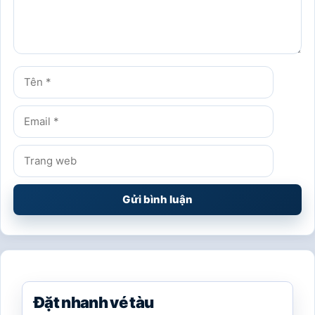
Vé tàu Hải Dương Hải Phòng đang chờ bạn, đặt vé
sớm qua tổng đài 1900 636 212 giúp mỗi chuyến đi
trở nên suôn sẻ và thú vị hơn!
Viết một bình luận
Bình
luận