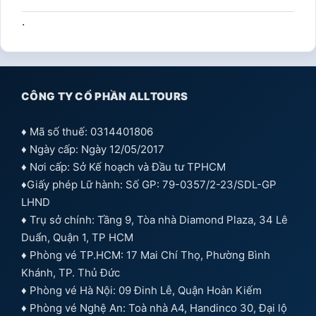
.
CÔNG TY CỔ PHẦN ALLTOURS
♦ Mã số thuế: 0314401806
♦ Ngày cấp: Ngày 12/05/2017
♦ Nơi cấp: Sở Kế hoạch và Đầu tư TPHCM
♦Giấy phép Lữ hành: Số GP: 79-0357/2-23/SDL-GP
LHND
♦ Trụ sở chính: Tầng 9, Tòa nhà Diamond Plaza, 34 Lê
Duẩn, Quận 1, TP HCM
♦ Phòng vé TP.HCM: 17 Mai Chí Thọ, Phường Bình
Khánh, TP. Thủ Đức
♦ Phòng vé Hà Nội: 09 Đinh Lễ, Quận Hoàn Kiếm
♦ Phòng vé Nghệ An: Toà nhà A4, Handinco 30, Đại lộ