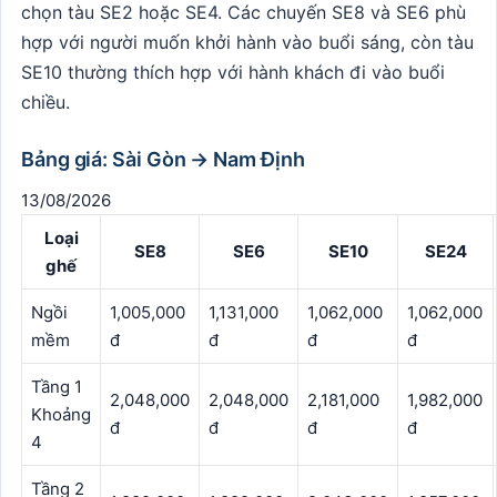
chọn tàu SE2 hoặc SE4. Các chuyến SE8 và SE6 phù
hợp với người muốn khởi hành vào buổi sáng, còn tàu
SE10 thường thích hợp với hành khách đi vào buổi
chiều.
Bảng giá: Sài Gòn → Nam Định
13/08/2026
Loại
SE8
SE6
SE10
SE24
ghế
Ngồi
1,005,000
1,131,000
1,062,000
1,062,000
mềm
đ
đ
đ
đ
Tầng 1
2,048,000
2,048,000
2,181,000
1,982,000
Khoảng
đ
đ
đ
đ
4
Tầng 2