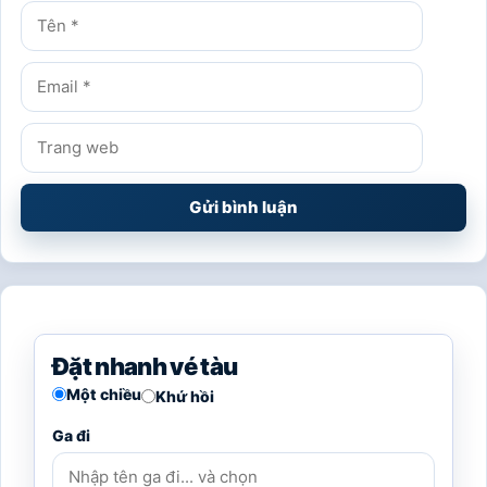
Tên
Email
Trang
web
Đặt nhanh vé tàu
Một chiều
Khứ hồi
Ga đi