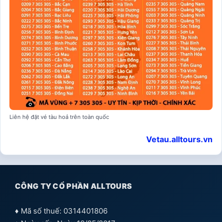
Liên hệ đặt vé tàu hoả trên toàn quốc
Vetau.alltours.vn
CÔNG TY CỔ PHẦN ALLTOURS
♦ Mã số thuế: 0314401806