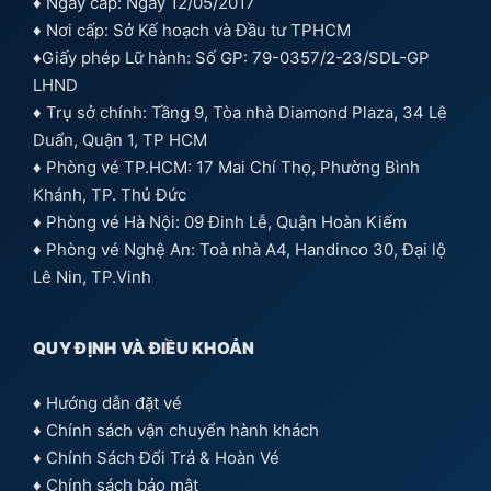
♦ Ngày cấp: Ngày 12/05/2017
♦ Nơi cấp: Sở Kế hoạch và Đầu tư TPHCM
♦Giấy phép Lữ hành: Số GP: 79-0357/2-23/SDL-GP
LHND
♦ Trụ sở chính: Tầng 9, Tòa nhà Diamond Plaza, 34 Lê
Duẩn, Quận 1, TP HCM
♦ Phòng vé TP.HCM: 17 Mai Chí Thọ, Phường Bình
Khánh, TP. Thủ Đức
♦ Phòng vé Hà Nội: 09 Đinh Lễ, Quận Hoàn Kiếm
♦ Phòng vé Nghệ An: Toà nhà A4, Handinco 30, Đại lộ
Lê Nin, TP.Vinh
QUY ĐỊNH VÀ ĐIỀU KHOẢN
♦
Hướng dẫn đặt vé
♦
Chính sách vận chuyển hành khách
♦
Chính Sách Đổi Trả & Hoàn Vé
♦
Chính sách bảo mật