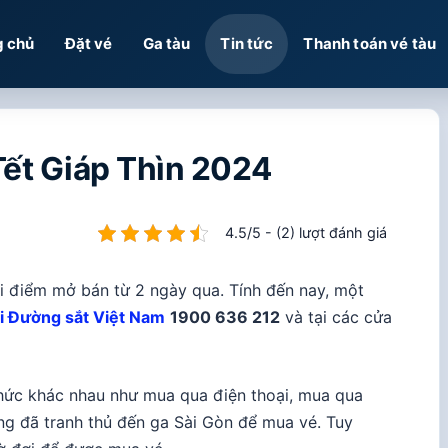
g chủ
Đặt vé
Ga tàu
Tin tức
Thanh toán vé tàu
Tết Giáp Thìn 2024
4.5/5 - (2) lượt đánh giá
i điểm mở bán từ 2 ngày qua. Tính đến nay, một
i Đường sắt Việt Nam
1900 636 212
và tại các cửa
thức khác nhau như mua qua điện thoại, mua qua
g đã tranh thủ đến ga Sài Gòn để mua vé. Tuy