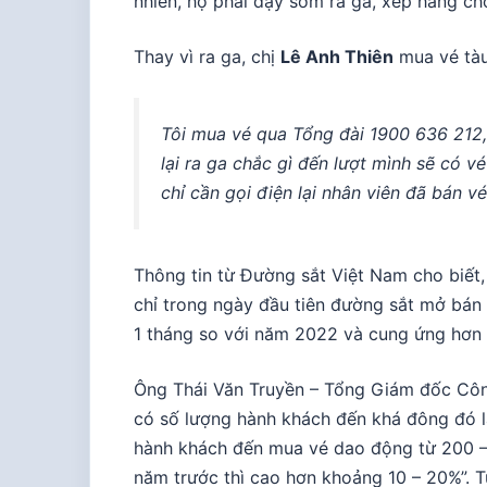
nhiên, họ phải dậy sớm ra ga, xếp hàng c
Thay vì ra ga, chị
Lê Anh Thiên
mua vé tàu
Tôi mua vé qua Tổng đài 1900 636 212, 
lại ra ga chắc gì đến lượt mình sẽ có vé
chỉ cần gọi điện lại nhân viên đã bán v
Thông tin từ Đường sắt Việt Nam cho biết,
chỉ trong ngày đầu tiên đường sắt mở bán
1 tháng so với năm 2022 và cung ứng hơn 
Ông Thái Văn Truyền – Tổng Giám đốc Công
có số lượng hành khách đến khá đông đó l
hành khách đến mua vé dao động từ 200 –
năm trước thì cao hơn khoảng 10 – 20%”. T