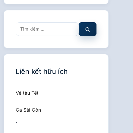
Tìm
kiếm
cho:
Liên kết hữu ích
Vé tàu Tết
Ga Sài Gòn
.