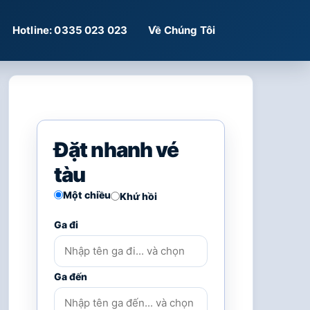
Hotline: 0335 023 023
Về Chúng Tôi
Đặt nhanh vé
tàu
Một chiều
Khứ hồi
Ga đi
Ga đến