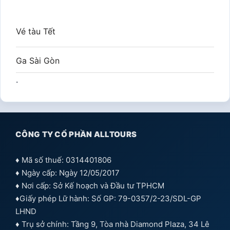
Vé tàu Tết
Ga Sài Gòn
.
CÔNG TY CỔ PHẦN ALLTOURS
♦ Mã số thuế: 0314401806
♦ Ngày cấp: Ngày 12/05/2017
♦ Nơi cấp: Sở Kế hoạch và Đầu tư TPHCM
♦Giấy phép Lữ hành: Số GP: 79-0357/2-23/SDL-GP
LHND
♦ Trụ sở chính: Tầng 9, Tòa nhà Diamond Plaza, 34 Lê