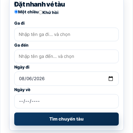
Đặt nhanh vé tàu
Một chiều
Khứ hồi
Ga đi
Ga đến
Ngày đi
Ngày về
Tìm chuyến tàu