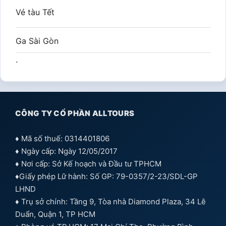
Vé tàu Tết
Ga Sài Gòn
.
CÔNG TY CỔ PHẦN ALLTOURS
♦ Mã số thuế: 0314401806
♦ Ngày cấp: Ngày 12/05/2017
♦ Nơi cấp: Sở Kế hoạch và Đầu tư TPHCM
♦Giấy phép Lữ hành: Số GP: 79-0357/2-23/SDL-GP
LHND
♦ Trụ sở chính: Tầng 9, Tòa nhà Diamond Plaza, 34 Lê
Duẩn, Quận 1, TP HCM