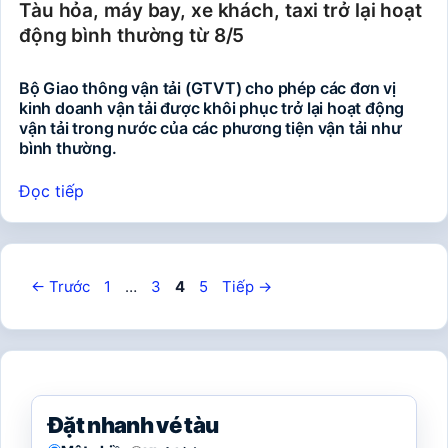
Tàu hỏa, máy bay, xe khách, taxi trở lại hoạt
động bình thường từ 8/5
Bộ Giao thông vận tải (GTVT) cho phép các đơn vị
kinh doanh vận tải được khôi phục trở lại hoạt động
vận tải trong nước của các phương tiện vận tải như
bình thường.
Đọc tiếp
Trang
Trang
Trang
Trang
←
Trước
1
…
3
4
5
Tiếp
→
Đặt nhanh vé tàu