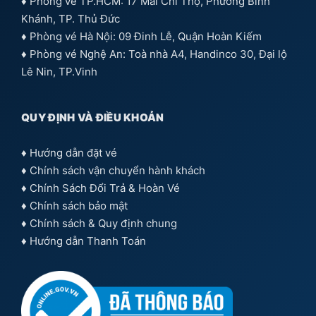
♦ Phòng vé TP.HCM: 17 Mai Chí Thọ, Phường Bình
Khánh, TP. Thủ Đức
♦ Phòng vé Hà Nội: 09 Đinh Lễ, Quận Hoàn Kiếm
♦ Phòng vé Nghệ An: Toà nhà A4, Handinco 30, Đại lộ
Lê Nin, TP.Vinh
QUY ĐỊNH VÀ ĐIỀU KHOẢN
♦
Hướng dẫn đặt vé
♦
Chính sách vận chuyển hành khách
♦
Chính Sách Đổi Trả & Hoàn Vé
♦
Chính sách bảo mật
♦
Chính sách & Quy định chung
♦
Hướng dẫn Thanh Toán