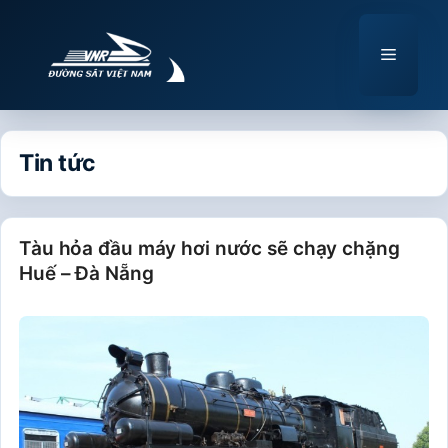
Chuyển
đến
Menu
nội
dung
Tin tức
Tàu hỏa đầu máy hơi nước sẽ chạy chặng
Huế – Đà Nẵng