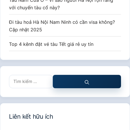
Tàu Năm Cửa Ô – Vì sao người Hà Nội rộn ràng
với chuyến tàu cổ này?
Đi tàu hoả Hà Nội Nam Ninh có cần visa không?
Cập nhật 2025
Top 4 kênh đặt vé tàu Tết giá rẻ uy tín
Tìm
kiếm
cho:
Liên kết hữu ích