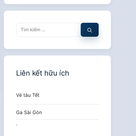
Tìm
kiếm
cho:
Liên kết hữu ích
Vé tàu Tết
Ga Sài Gòn
.