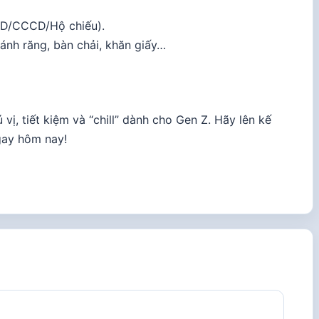
ND/CCCD/Hộ chiếu).
ánh răng, bàn chải, khăn giấy…
 vị, tiết kiệm và “chill” dành cho Gen Z. Hãy lên kế
gay hôm nay!