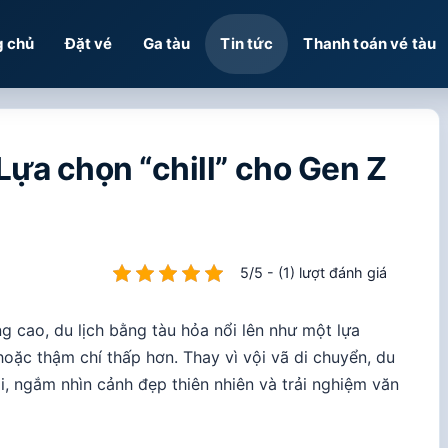
g chủ
Đặt vé
Ga tàu
Tin tức
Thanh toán vé tàu
 Lựa chọn “chill” cho Gen Z
5/5 - (1) lượt đánh giá
g cao, du lịch bằng tàu hỏa nổi lên như một lựa
hoặc thậm chí thấp hơn. Thay vì vội vã di chuyển, du
i, ngắm nhìn cảnh đẹp thiên nhiên và trải nghiệm văn