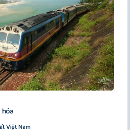
u hỏa
ất Việt Nam