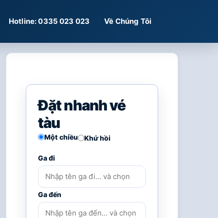
Hotline: 0335 023 023
Về Chúng Tôi
Đặt nhanh vé
tàu
Một chiều
Khứ hồi
Ga đi
Ga đến