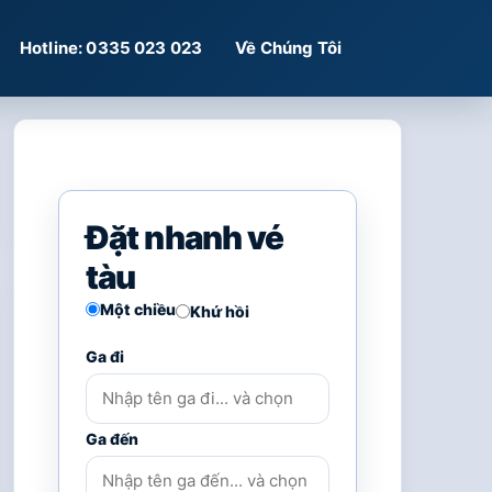
Hotline: 0335 023 023
Về Chúng Tôi
Đặt nhanh vé
tàu
Một chiều
Khứ hồi
Ga đi
Ga đến