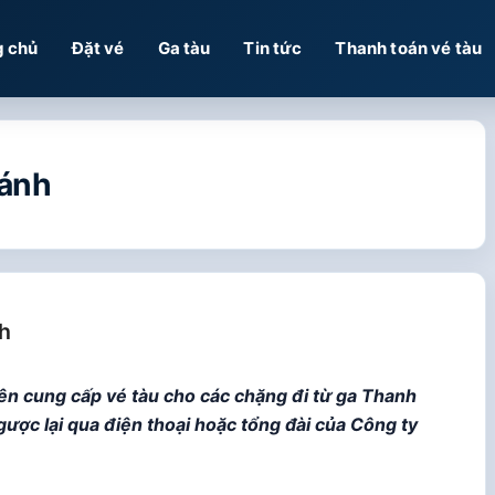
g chủ
Đặt vé
Ga tàu
Tin tức
Thanh toán vé tàu
hánh
nh
yên cung cấp vé tàu cho các chặng đi từ ga Thanh
ược lại qua điện thoại hoặc tổng đài của Công ty