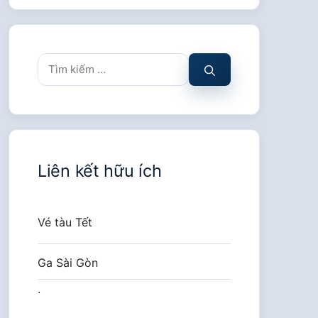
Tìm
kiếm
cho:
Liên kết hữu ích
Vé tàu Tết
Ga Sài Gòn
.