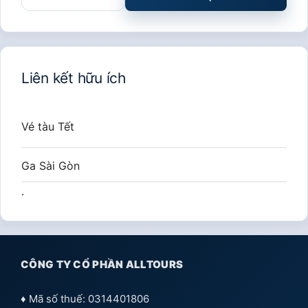
kiếm
cho:
Liên kết hữu ích
Vé tàu Tết
Ga Sài Gòn
.
CÔNG TY CỔ PHẦN ALLTOURS
♦ Mã số thuế: 0314401806