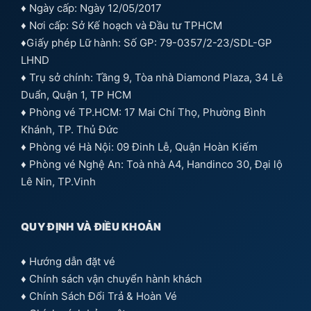
♦ Ngày cấp: Ngày 12/05/2017
♦ Nơi cấp: Sở Kế hoạch và Đầu tư TPHCM
♦Giấy phép Lữ hành: Số GP: 79-0357/2-23/SDL-GP
LHND
♦ Trụ sở chính: Tầng 9, Tòa nhà Diamond Plaza, 34 Lê
Duẩn, Quận 1, TP HCM
♦ Phòng vé TP.HCM: 17 Mai Chí Thọ, Phường Bình
Khánh, TP. Thủ Đức
♦ Phòng vé Hà Nội: 09 Đinh Lễ, Quận Hoàn Kiếm
♦ Phòng vé Nghệ An: Toà nhà A4, Handinco 30, Đại lộ
Lê Nin, TP.Vinh
QUY ĐỊNH VÀ ĐIỀU KHOẢN
♦
Hướng dẫn đặt vé
♦
Chính sách vận chuyển hành khách
♦
Chính Sách Đổi Trả & Hoàn Vé