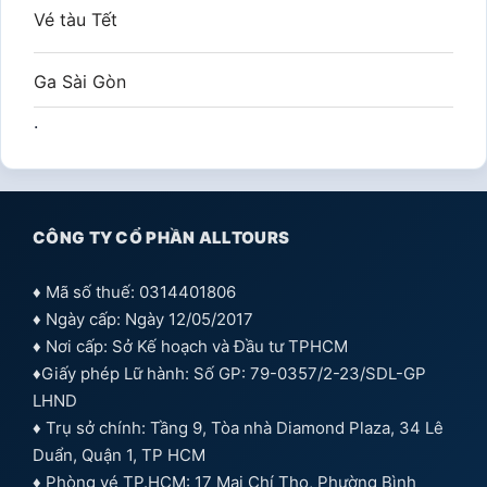
Vé tàu Tết
Ga Sài Gòn
.
CÔNG TY CỔ PHẦN ALLTOURS
♦ Mã số thuế: 0314401806
♦ Ngày cấp: Ngày 12/05/2017
♦ Nơi cấp: Sở Kế hoạch và Đầu tư TPHCM
♦Giấy phép Lữ hành: Số GP: 79-0357/2-23/SDL-GP
LHND
♦ Trụ sở chính: Tầng 9, Tòa nhà Diamond Plaza, 34 Lê
Duẩn, Quận 1, TP HCM
♦ Phòng vé TP.HCM: 17 Mai Chí Thọ, Phường Bình