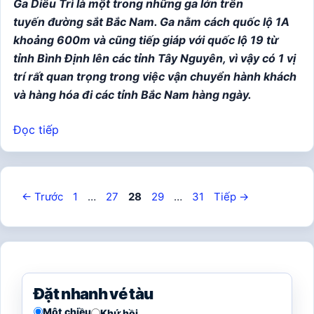
Ga Diêu Trì là một trong những ga lớn trên
tuyến đường sắt Bắc Nam. Ga nằm cách quốc lộ 1A
khoảng 600m và cũng tiếp giáp với quốc lộ 19 từ
tỉnh Bình Định lên các tỉnh Tây Nguyên, vì vậy có 1 vị
trí rất quan trọng trong việc vận chuyển hành khách
và hàng hóa đi các tỉnh Bắc Nam hàng ngày.
Đọc tiếp
Trang
Trang
Trang
Trang
Trang
←
Trước
1
…
27
28
29
…
31
Tiếp
→
Đặt nhanh vé tàu
Một chiều
Khứ hồi