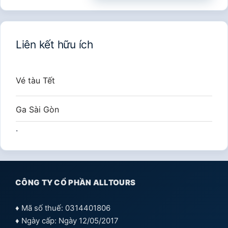
cho:
Liên kết hữu ích
Vé tàu Tết
Ga Sài Gòn
.
CÔNG TY CỔ PHẦN ALLTOURS
♦ Mã số thuế: 0314401806
♦ Ngày cấp: Ngày 12/05/2017