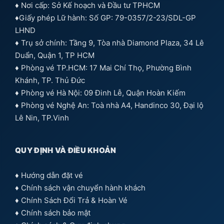
♦ Nơi cấp: Sở Kế hoạch và Đầu tư TPHCM
♦Giấy phép Lữ hành: Số GP: 79-0357/2-23/SDL-GP
LHND
♦ Trụ sở chính: Tầng 9, Tòa nhà Diamond Plaza, 34 Lê
Duẩn, Quận 1, TP HCM
♦ Phòng vé TP.HCM: 17 Mai Chí Thọ, Phường Bình
Khánh, TP. Thủ Đức
♦ Phòng vé Hà Nội: 09 Đinh Lễ, Quận Hoàn Kiếm
♦ Phòng vé Nghệ An: Toà nhà A4, Handinco 30, Đại lộ
Lê Nin, TP.Vinh
QUY ĐỊNH VÀ ĐIỀU KHOẢN
♦
Hướng dẫn đặt vé
♦
Chính sách vận chuyển hành khách
♦
Chính Sách Đổi Trả & Hoàn Vé
♦
Chính sách bảo mật