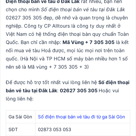
Điện thoại bán vé tàu ở Đắk Lắk
rất nhiều, bạn nên
chọn cho mình
Số điện thoại bán vé tàu tại Đắk Lắk
02627 305 305 đẹp, dễ nhớ và quan trọng là chuyên
nghiệp. Công ty CP Alltours là công ty
duy nhất ở
Việt Nam
có hệ thống điện thoại bàn quy chuẩn Toàn
Quốc. Bạn chỉ cần nhập:
Mã Vùng + 7 305 305
là kết
nối mua vé tàu Hoả được, mọi lúc mọi nơi trên toàn
quốc. (Hà Nội và TP HCM số máy bàn nhiều hơn 1 số
nên sẽ là Mã vùng + 7 305 305 + 3)
Để được hỗ trợ tốt nhất vui lòng liên hệ
Số điện thoại
bán vé tàu tại Đắk Lắk
:
02627 305 305
Hoặc vui
lòng liên hệ:
Ga Sài Gòn
Số điện thoại bán vé tàu đi từ ga Sài Gòn
SĐT
02873 053 053