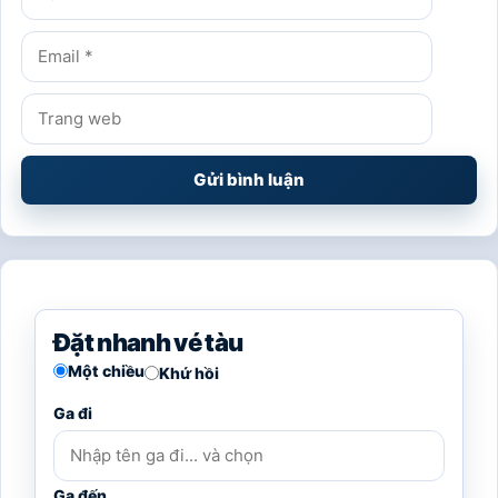
Email
Trang
web
Đặt nhanh vé tàu
Một chiều
Khứ hồi
Ga đi
Ga đến