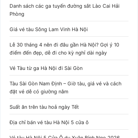
Danh sách các ga tuyến đường sắt Lào Cai Hải
Phòng
Giá vé tàu Sông Lam Vinh Hà Nội
Lễ 30 tháng 4 nên đi đâu gần Hà Nội? Gợi ý 10
điểm đến đẹp, dễ đi cho kỳ nghỉ dài ngày
Vé Tàu từ ga Hà Nội đi Sài Gòn
Tàu Sài Gòn Nam Định – Giờ tàu, giá vé và cách
đặt vé dễ có giường nằm
Suất ăn trên tàu hoả ngày Tết
Địa chỉ bán vé tàu Hà Nội 5 cửa ô
Vé tàu Hà Nội 5 Cửa Ô du Xuân Bính Ngọ 2026