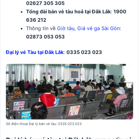
02627 305 305
Tổng đài bán vé tàu hoả tại Đắk Lắk
:
1900
636 212
Thông tin về
Giờ tàu, Giá vé ga Sài Gòn
:
02873 053 053
Đại lý vé Tàu tại Đắk Lắk
:
0335 023 023
Số điện thoại Đại lý bán vé tàu: 0335 023 023