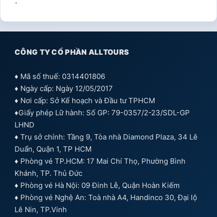
.
CÔNG TY CỔ PHẦN ALLTOURS
♦ Mã số thuế: 0314401806
♦ Ngày cấp: Ngày 12/05/2017
♦ Nơi cấp: Sở Kế hoạch và Đầu tư TPHCM
♦Giấy phép Lữ hành: Số GP: 79-0357/2-23/SDL-GP
LHND
♦ Trụ sở chính: Tầng 9, Tòa nhà Diamond Plaza, 34 Lê
Duẩn, Quận 1, TP HCM
♦ Phòng vé TP.HCM: 17 Mai Chí Thọ, Phường Bình
Khánh, TP. Thủ Đức
♦ Phòng vé Hà Nội: 09 Đinh Lễ, Quận Hoàn Kiếm
♦ Phòng vé Nghệ An: Toà nhà A4, Handinco 30, Đại lộ
Lê Nin, TP.Vinh