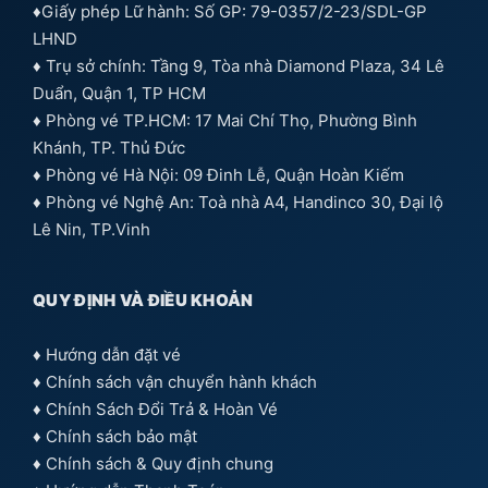
♦Giấy phép Lữ hành: Số GP: 79-0357/2-23/SDL-GP
LHND
♦ Trụ sở chính: Tầng 9, Tòa nhà Diamond Plaza, 34 Lê
Duẩn, Quận 1, TP HCM
♦ Phòng vé TP.HCM: 17 Mai Chí Thọ, Phường Bình
Khánh, TP. Thủ Đức
♦ Phòng vé Hà Nội: 09 Đinh Lễ, Quận Hoàn Kiếm
♦ Phòng vé Nghệ An: Toà nhà A4, Handinco 30, Đại lộ
Lê Nin, TP.Vinh
QUY ĐỊNH VÀ ĐIỀU KHOẢN
♦
Hướng dẫn đặt vé
♦
Chính sách vận chuyển hành khách
♦
Chính Sách Đổi Trả & Hoàn Vé
♦
Chính sách bảo mật
♦
Chính sách & Quy định chung