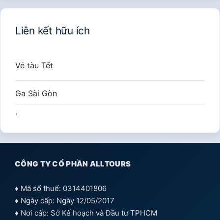
Liên kết hữu ích
Vé tàu Tết
Ga Sài Gòn
.
CÔNG TY CỔ PHẦN ALLTOURS
♦ Mã số thuế: 0314401806
♦ Ngày cấp: Ngày 12/05/2017
♦ Nơi cấp: Sở Kế hoạch và Đầu tư TPHCM