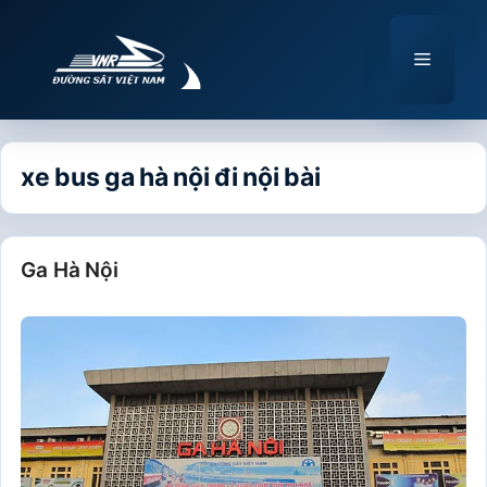
Chuyển
đến
Menu
nội
dung
xe bus ga hà nội đi nội bài
Ga Hà Nội