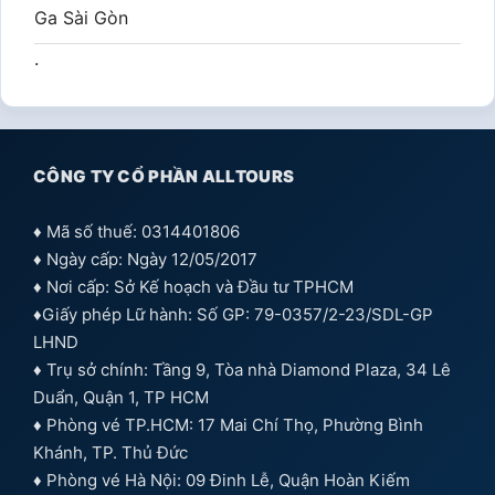
Ga Sài Gòn
.
CÔNG TY CỔ PHẦN ALLTOURS
♦ Mã số thuế: 0314401806
♦ Ngày cấp: Ngày 12/05/2017
♦ Nơi cấp: Sở Kế hoạch và Đầu tư TPHCM
♦Giấy phép Lữ hành: Số GP: 79-0357/2-23/SDL-GP
LHND
♦ Trụ sở chính: Tầng 9, Tòa nhà Diamond Plaza, 34 Lê
Duẩn, Quận 1, TP HCM
♦ Phòng vé TP.HCM: 17 Mai Chí Thọ, Phường Bình
Khánh, TP. Thủ Đức
♦ Phòng vé Hà Nội: 09 Đinh Lễ, Quận Hoàn Kiếm