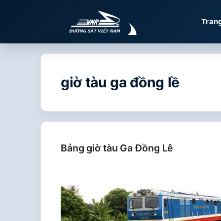
Chuyển
đến
Tran
nội
dung
giờ tàu ga đồng lề
Bảng giờ tàu Ga Đồng Lê