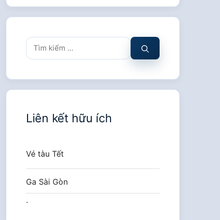
Tìm
kiếm
cho:
Liên kết hữu ích
Vé tàu Tết
Ga Sài Gòn
.