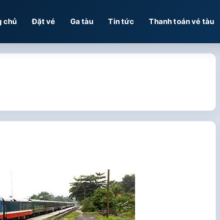
g chủ
Đặt vé
Ga tàu
Tin tức
Thanh toán vé tàu