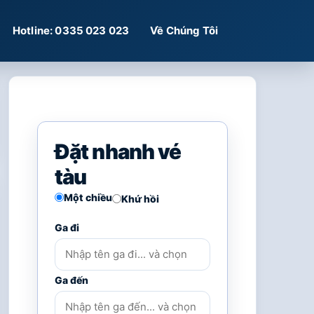
Hotline: 0335 023 023
Về Chúng Tôi
Đặt nhanh vé
tàu
Một chiều
Khứ hồi
Ga đi
Ga đến