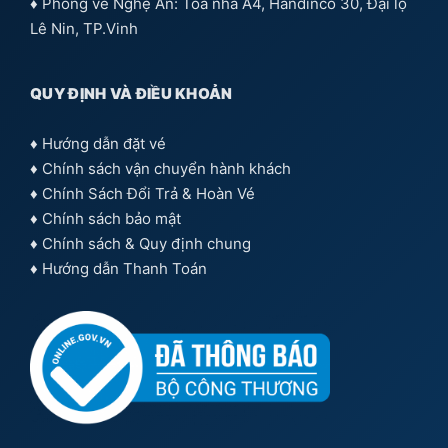
♦ Phòng vé Nghệ An: Toà nhà A4, Handinco 30, Đại lộ
Lê Nin, TP.Vinh
QUY ĐỊNH VÀ ĐIỀU KHOẢN
♦
Hướng dẫn đặt vé
♦
Chính sách vận chuyển hành khách
♦
Chính Sách Đổi Trả & Hoàn Vé
♦
Chính sách bảo mật
♦
Chính sách & Quy định chung
♦
Hướng dẫn Thanh Toán