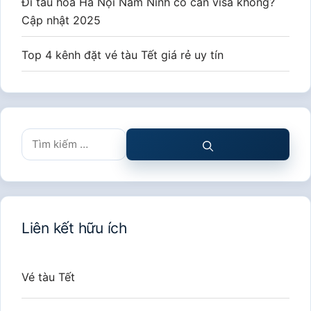
Đi tàu hoả Hà Nội Nam Ninh có cần visa không?
Cập nhật 2025
Top 4 kênh đặt vé tàu Tết giá rẻ uy tín
Tìm
kiếm
cho:
Liên kết hữu ích
Vé tàu Tết