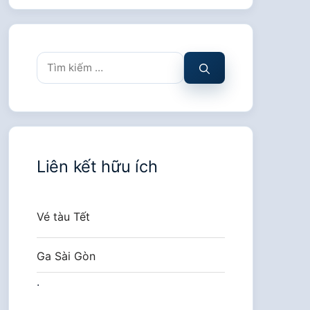
Tìm
kiếm
cho:
Liên kết hữu ích
Vé tàu Tết
Ga Sài Gòn
.