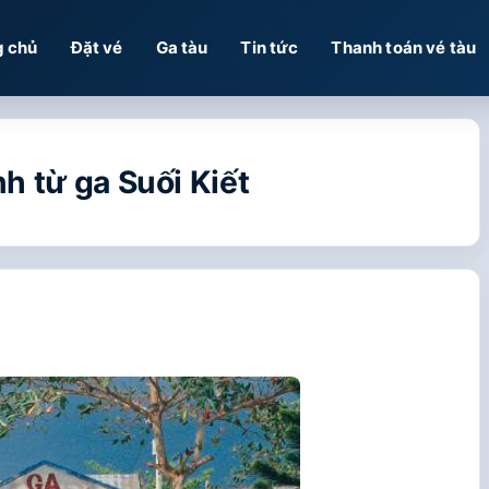
g chủ
Đặt vé
Ga tàu
Tin tức
Thanh toán vé tàu
h từ ga Suối Kiết