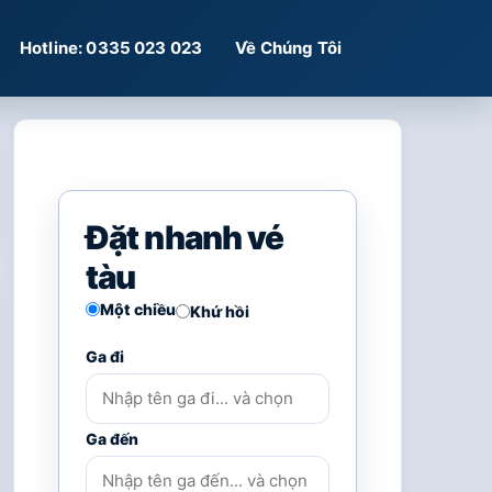
Hotline: 0335 023 023
Về Chúng Tôi
Đặt nhanh vé
tàu
Một chiều
Khứ hồi
Ga đi
Ga đến