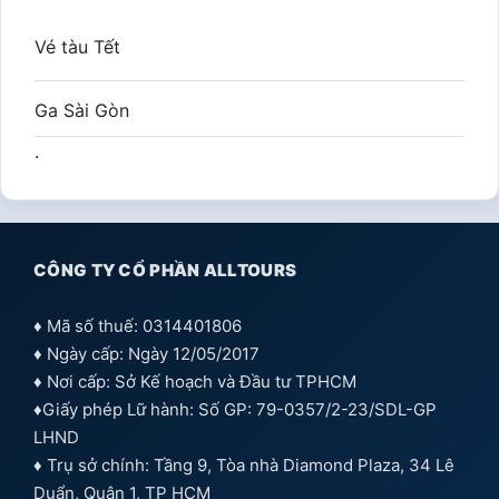
Vé tàu Tết
Ga Sài Gòn
.
CÔNG TY CỔ PHẦN ALLTOURS
♦ Mã số thuế: 0314401806
♦ Ngày cấp: Ngày 12/05/2017
♦ Nơi cấp: Sở Kế hoạch và Đầu tư TPHCM
♦Giấy phép Lữ hành: Số GP: 79-0357/2-23/SDL-GP
LHND
♦ Trụ sở chính: Tầng 9, Tòa nhà Diamond Plaza, 34 Lê
Duẩn, Quận 1, TP HCM