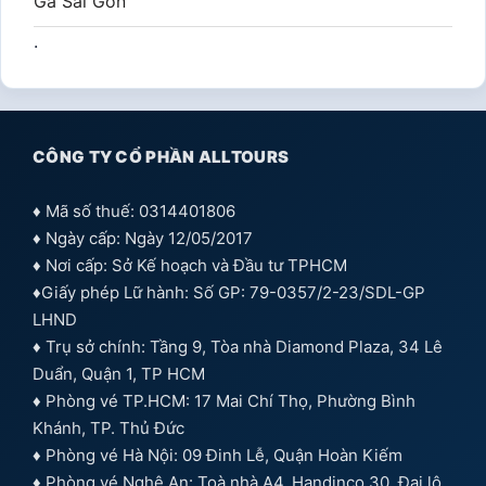
Ga Sài Gòn
.
CÔNG TY CỔ PHẦN ALLTOURS
♦ Mã số thuế: 0314401806
♦ Ngày cấp: Ngày 12/05/2017
♦ Nơi cấp: Sở Kế hoạch và Đầu tư TPHCM
♦Giấy phép Lữ hành: Số GP: 79-0357/2-23/SDL-GP
LHND
♦ Trụ sở chính: Tầng 9, Tòa nhà Diamond Plaza, 34 Lê
Duẩn, Quận 1, TP HCM
♦ Phòng vé TP.HCM: 17 Mai Chí Thọ, Phường Bình
Khánh, TP. Thủ Đức
♦ Phòng vé Hà Nội: 09 Đinh Lễ, Quận Hoàn Kiếm
♦ Phòng vé Nghệ An: Toà nhà A4, Handinco 30, Đại lộ