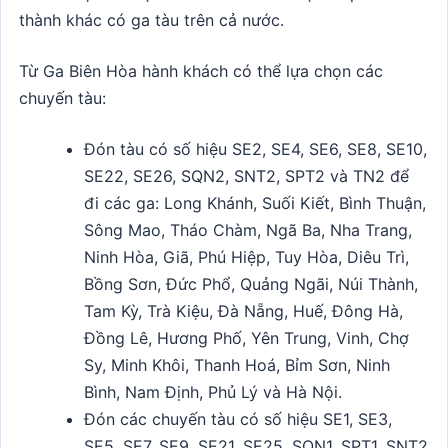
thành khác có ga tàu trên cả nước.
Từ Ga Biên Hòa hành khách có thể lựa chọn các
chuyến tàu:
Đón tàu có số hiệu SE2, SE4, SE6, SE8, SE10,
SE22, SE26, SQN2, SNT2, SPT2 và TN2 để
đi các ga: Long Khánh, Suối Kiết, Bình Thuận,
Sông Mao, Tháo Chàm, Ngã Ba, Nha Trang,
Ninh Hòa, Giã, Phú Hiệp, Tuy Hòa, Diêu Trì,
Bồng Sơn, Đức Phổ, Quảng Ngãi, Núi Thành,
Tam Kỳ, Trà Kiệu, Đà Nẵng, Huế, Đông Hà,
Đồng Lê, Hương Phố, Yên Trung, Vinh, Chợ
Sy, Minh Khôi, Thanh Hoá, Bỉm Sơn, Ninh
Bình, Nam Định, Phủ Lý và Hà Nội.
Đón các chuyến tàu có số hiệu SE1, SE3,
SE5, SE7, SE9, SE21, SE25, SQN1, SPT1, SNT2