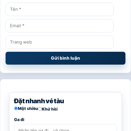
Tên
Email
Trang
web
Đặt nhanh vé tàu
Một chiều
Khứ hồi
Ga đi