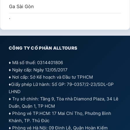
Ga Sài Gòn
.
CÔNG TY CỔ PHẦN ALLTOURS
♦ Mã số thuế: 0314401806
♦ Ngày cấp: Ngày 12/05/2017
♦ Nơi cấp: Sở Kế hoạch và Đầu tư TPHCM
♦Giấy phép Lữ hành: Số GP: 79-0357/2-23/SDL-GP
LHND
♦ Trụ sở chính: Tầng 9, Tòa nhà Diamond Plaza, 34 Lê
Duẩn, Quận 1, TP HCM
♦ Phòng vé TP.HCM: 17 Mai Chí Thọ, Phường Bình
Khánh, TP. Thủ Đức
♦ Phòng vé Hà Nội: 09 Đinh Lễ, Quận Hoàn Kiếm