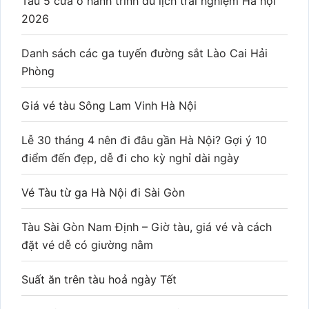
Tàu 5 cửa ô hành trình du lịch trải nghiệm Hà nội
2026
Danh sách các ga tuyến đường sắt Lào Cai Hải
Phòng
Giá vé tàu Sông Lam Vinh Hà Nội
Lễ 30 tháng 4 nên đi đâu gần Hà Nội? Gợi ý 10
điểm đến đẹp, dễ đi cho kỳ nghỉ dài ngày
Vé Tàu từ ga Hà Nội đi Sài Gòn
Tàu Sài Gòn Nam Định – Giờ tàu, giá vé và cách
đặt vé dễ có giường nằm
Suất ăn trên tàu hoả ngày Tết