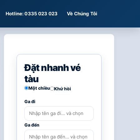
Hotline: 0335 023 023
Về Chúng Tôi
Đặt nhanh vé
tàu
Một chiều
Khứ hồi
Ga đi
Ga đến