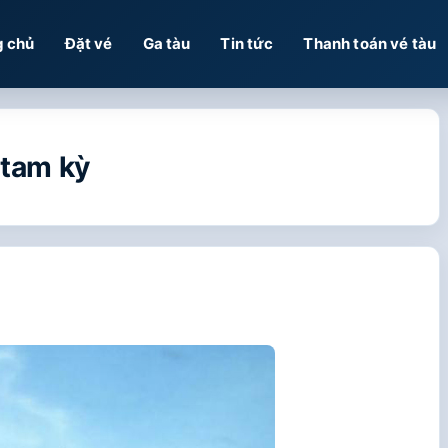
g chủ
Đặt vé
Ga tàu
Tin tức
Thanh toán vé tàu
 tam kỳ