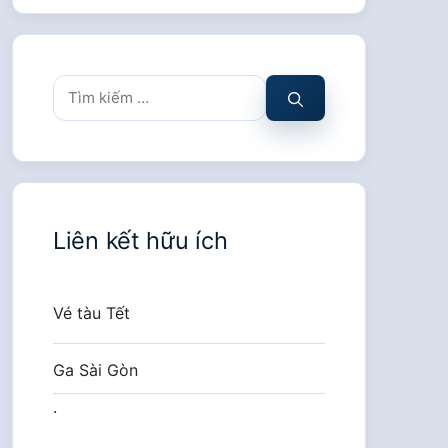
Tìm
kiếm
cho:
Liên kết hữu ích
Vé tàu Tết
Ga Sài Gòn
.