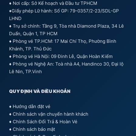
♦ Nơi cấp: Sở Kế hoạch và Đầu tư TPHCM
♦Giấy phép Lữ hành: Số GP: 79-0357/2-23/SDL-GP
LHND
♦ Trụ sở chính: Tầng 9, Tòa nhà Diamond Plaza, 34 Lê
Duẩn, Quận 1, TP HCM
♦ Phòng vé TP.HCM: 17 Mai Chí Thọ, Phường Bình
Khánh, TP. Thủ Đức
♦ Phòng vé Hà Nội: 09 Đinh Lễ, Quận Hoàn Kiếm
♦ Phòng vé Nghệ An: Toà nhà A4, Handinco 30, Đại lộ
Lê Nin, TP.Vinh
QUY ĐỊNH VÀ ĐIỀU KHOẢN
♦
Hướng dẫn đặt vé
♦
Chính sách vận chuyển hành khách
♦
Chính Sách Đổi Trả & Hoàn Vé
♦
Chính sách bảo mật