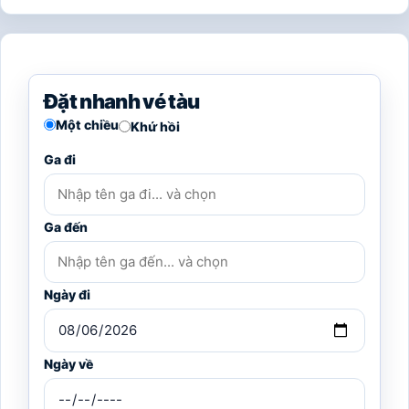
Đặt nhanh vé tàu
Một chiều
Khứ hồi
Ga đi
Ga đến
Ngày đi
Ngày về