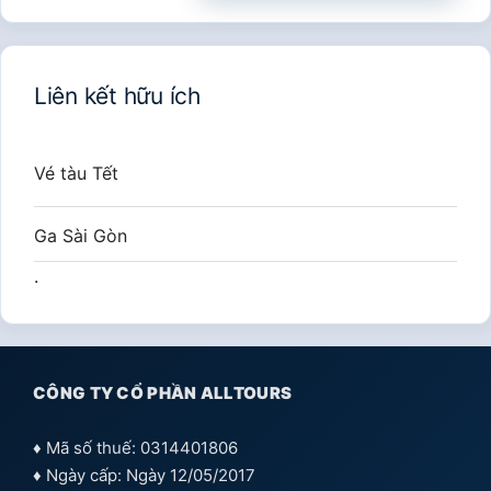
cho:
Liên kết hữu ích
Vé tàu Tết
Ga Sài Gòn
.
CÔNG TY CỔ PHẦN ALLTOURS
♦ Mã số thuế: 0314401806
♦ Ngày cấp: Ngày 12/05/2017