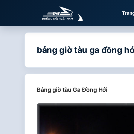
Chuyển
đến
Tran
nội
dung
bảng giờ tàu ga đồng hớ
Bảng giờ tàu Ga Đồng Hới