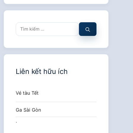
Tìm
kiếm
cho:
Liên kết hữu ích
Vé tàu Tết
Ga Sài Gòn
.