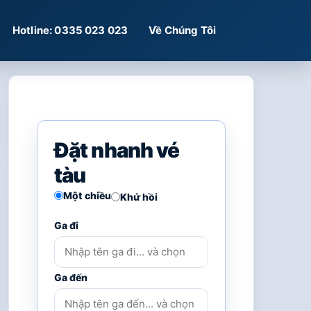
Hotline: 0335 023 023
Về Chúng Tôi
Đặt nhanh vé
tàu
Một chiều
Khứ hồi
Ga đi
Ga đến