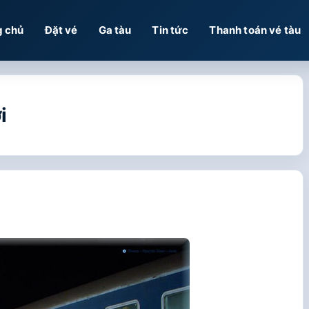
g chủ
Đặt vé
Ga tàu
Tin tức
Thanh toán vé tàu
i