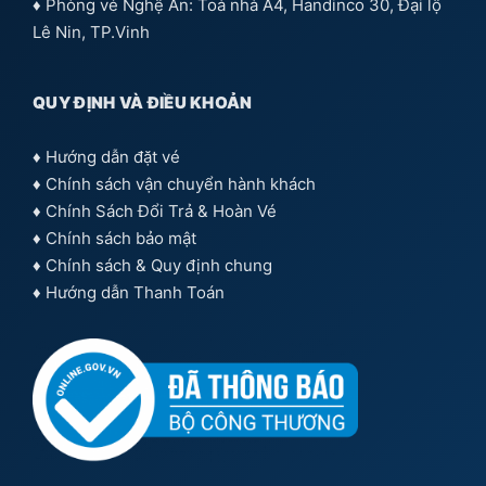
♦ Phòng vé Nghệ An: Toà nhà A4, Handinco 30, Đại lộ
Lê Nin, TP.Vinh
QUY ĐỊNH VÀ ĐIỀU KHOẢN
♦
Hướng dẫn đặt vé
♦
Chính sách vận chuyển hành khách
♦
Chính Sách Đổi Trả & Hoàn Vé
♦
Chính sách bảo mật
♦
Chính sách & Quy định chung
♦
Hướng dẫn Thanh Toán