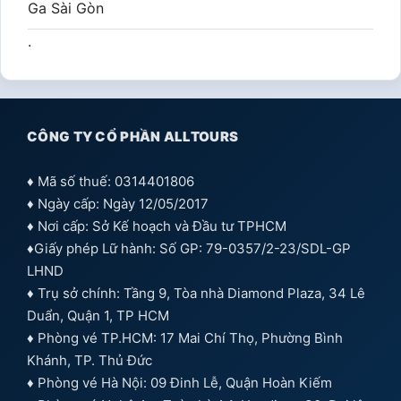
Ga Sài Gòn
.
CÔNG TY CỔ PHẦN ALLTOURS
♦ Mã số thuế: 0314401806
♦ Ngày cấp: Ngày 12/05/2017
♦ Nơi cấp: Sở Kế hoạch và Đầu tư TPHCM
♦Giấy phép Lữ hành: Số GP: 79-0357/2-23/SDL-GP
LHND
♦ Trụ sở chính: Tầng 9, Tòa nhà Diamond Plaza, 34 Lê
Duẩn, Quận 1, TP HCM
♦ Phòng vé TP.HCM: 17 Mai Chí Thọ, Phường Bình
Khánh, TP. Thủ Đức
♦ Phòng vé Hà Nội: 09 Đinh Lễ, Quận Hoàn Kiếm