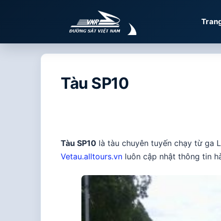
Chuyển
đến
Tran
nội
dung
Tàu SP10
Tàu SP10
là tàu chuyên tuyến chạy từ ga 
Vetau.alltours.vn
luôn cập nhật thông tin hà