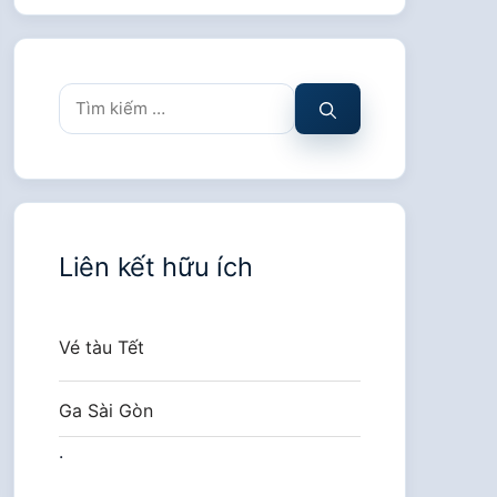
Tìm
kiếm
cho:
Liên kết hữu ích
Vé tàu Tết
Ga Sài Gòn
.