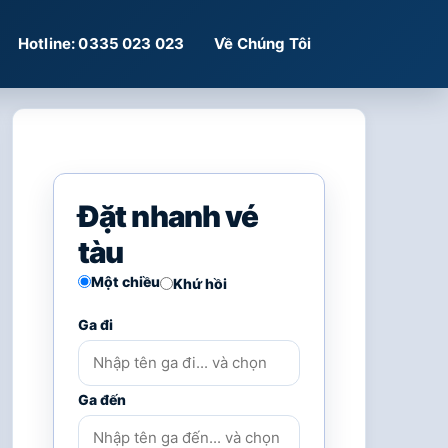
Hotline: 0335 023 023
Về Chúng Tôi
Đặt nhanh vé
tàu
Một chiều
Khứ hồi
Ga đi
Ga đến