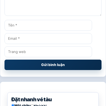
Tên
Email
Trang
web
Đặt nhanh vé tàu
Một chiều
Khứ hồi