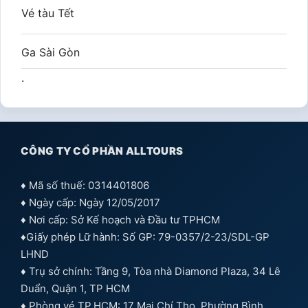
Vé tàu Tết
Ga Sài Gòn
.
CÔNG TY CỔ PHẦN ALLTOURS
♦ Mã số thuế: 0314401806
♦ Ngày cấp: Ngày 12/05/2017
♦ Nơi cấp: Sở Kế hoạch và Đầu tư TPHCM
♦Giấy phép Lữ hành: Số GP: 79-0357/2-23/SDL-GP
LHND
♦ Trụ sở chính: Tầng 9, Tòa nhà Diamond Plaza, 34 Lê
Duẩn, Quận 1, TP HCM
♦ Phòng vé TP.HCM: 17 Mai Chí Thọ, Phường Bình