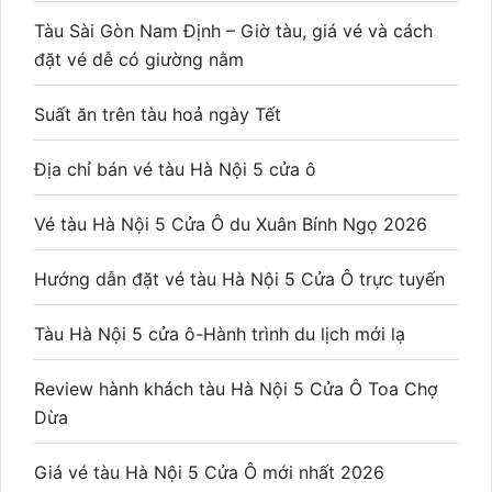
Tàu Sài Gòn Nam Định – Giờ tàu, giá vé và cách
đặt vé dễ có giường nằm
Suất ăn trên tàu hoả ngày Tết
Địa chỉ bán vé tàu Hà Nội 5 cửa ô
Vé tàu Hà Nội 5 Cửa Ô du Xuân Bính Ngọ 2026
Hướng dẫn đặt vé tàu Hà Nội 5 Cửa Ô trực tuyến
Tàu Hà Nội 5 cửa ô-Hành trình du lịch mới lạ
Review hành khách tàu Hà Nội 5 Cửa Ô Toa Chợ
Dừa
Giá vé tàu Hà Nội 5 Cửa Ô mới nhất 2026