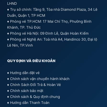
LHND
♦ Trụ sở chính: Tầng 9, Tòa nhà Diamond Plaza, 34 Lê
Duẩn, Quận 1, TP HCM
♦ Phòng vé TP.HCM: 17 Mai Chí Thọ, Phường Bình
Khánh, TP. Thủ Đức
♦ Phòng vé Hà Nội: 09 Đinh Lễ, Quận Hoàn Kiếm
♦ Phòng vé Nghệ An: Toà nhà A4, Handinco 30, Đại lộ
Lê Nin, TP.Vinh
QUY ĐỊNH VÀ ĐIỀU KHOẢN
♦
Hướng dẫn đặt vé
♦
Chính sách vận chuyển hành khách
♦
Chính Sách Đổi Trả & Hoàn Vé
♦
Chính sách bảo mật
♦
Chính sách & Quy định chung
♦
Hướng dẫn Thanh Toán