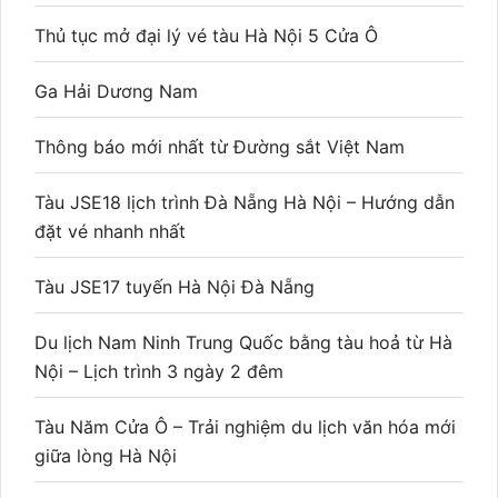
Thủ tục mở đại lý vé tàu Hà Nội 5 Cửa Ô
Ga Hải Dương Nam
Thông báo mới nhất từ Đường sắt Việt Nam
Tàu JSE18 lịch trình Đà Nẵng Hà Nội – Hướng dẫn
đặt vé nhanh nhất
Tàu JSE17 tuyến Hà Nội Đà Nẵng
Du lịch Nam Ninh Trung Quốc bằng tàu hoả từ Hà
Nội – Lịch trình 3 ngày 2 đêm
Tàu Năm Cửa Ô – Trải nghiệm du lịch văn hóa mới
giữa lòng Hà Nội