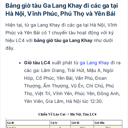
Bảng giờ tàu Ga Lang Khay đi các ga tại
Hà Nội, Vĩnh Phúc, Phú Thọ và Yên Bái
Hiện tại, từ ga Lang Khay đi các ga tại Hà Nội, Vĩnh
Phúc và Yên Bái có 1 chuyến tàu hoạt động với ký
hiệu LC4 với
bảng giờ tàu ga Lang Khay
như dưới
đây.
Giờ tàu LC4
xuất phát từ
ga Lang Khay
đi ra
các ga: Lâm Giang, Trái Hút, Mậu A, Ngòi
Hóp, Cổ Phúc, Yên Bái, Văn Phú, Đoan
Thượng, Ấm Thượng, Vũ Ẻn, Chí Chủ, Phú
Thọ, Việt Trì, Vĩnh Yên, Phúc Yên, Đông Anh,
Yên Viên, Gia Lâm, Hà Nội lúc 12:30.