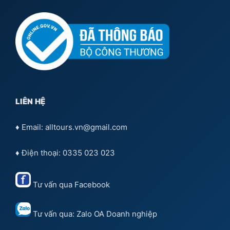
LIÊN HỆ
♦ Email: alltours.vn@gmail.com
♦ Điện thoại: 0335 023 023
Tư vấn qua
Facebook
Tư vấn qua:
Zalo OA Doanh nghiệp