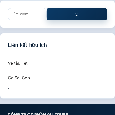
Tìm
kiếm
cho:
Liên kết hữu ích
Vé tàu Tết
Ga Sài Gòn
.
CÔNG TY CỔ PHẦN ALLTOURS