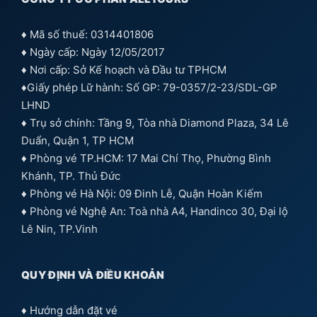
♦ Mã số thuế: 0314401806
♦ Ngày cấp: Ngày 12/05/2017
♦ Nơi cấp: Sở Kế hoạch và Đầu tư TPHCM
♦Giấy phép Lữ hành: Số GP: 79-0357/2-23/SDL-GP
LHND
♦ Trụ sở chính: Tầng 9, Tòa nhà Diamond Plaza, 34 Lê
Duẩn, Quận 1, TP HCM
♦ Phòng vé TP.HCM: 17 Mai Chí Thọ, Phường Bình
Khánh, TP. Thủ Đức
♦ Phòng vé Hà Nội: 09 Đinh Lễ, Quận Hoàn Kiếm
♦ Phòng vé Nghệ An: Toà nhà A4, Handinco 30, Đại lộ
Lê Nin, TP.Vinh
QUY ĐỊNH VÀ ĐIỀU KHOẢN
♦
Hướng dẫn đặt vé