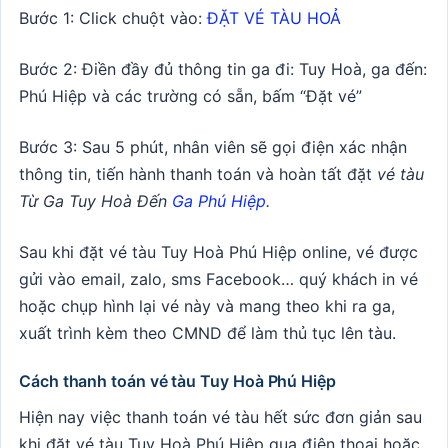
Bước 1: Click chuột vào:
ĐẶT VÉ TÀU HOẢ
Bước 2: Điền đầy đủ thông tin ga đi: Tuy Hoà, ga đến:
Phú Hiệp và các trường có sẵn, bấm “Đặt vé”
Bước 3: Sau 5 phút, nhân viên sẽ gọi điện xác nhận
thông tin, tiến hành thanh toán và hoàn tất đặt
vé tàu
Từ Ga Tuy Hoà Đến
Ga Phú Hiệp
.
Sau khi đặt vé tàu Tuy Hoà Phú Hiệp online, vé được
gửi vào email, zalo, sms Facebook… quý khách in vé
hoặc chụp hình lại vé này và mang theo khi ra ga,
xuất trình kèm theo CMND để làm thủ tục lên tàu.
Cách thanh toán vé tàu Tuy Hoà Phú Hiệp
Hiện nay việc thanh toán vé tàu hết sức đơn giản sau
khi đặt vé tàu Tuy Hoà Phú Hiệp qua điện thoại hoặc