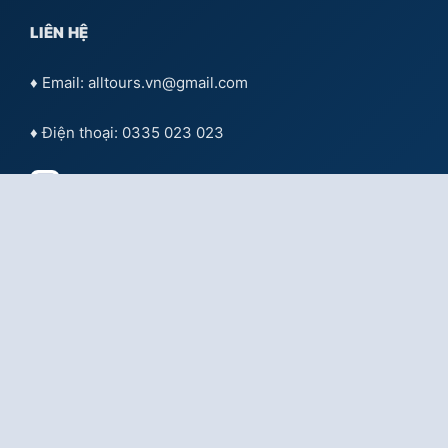
LIÊN HỆ
♦ Email: alltours.vn@gmail.com
♦ Điện thoại: 0335 023 023
Tư vấn qua
Facebook
Tư vấn qua:
Zalo OA Doanh nghiệp