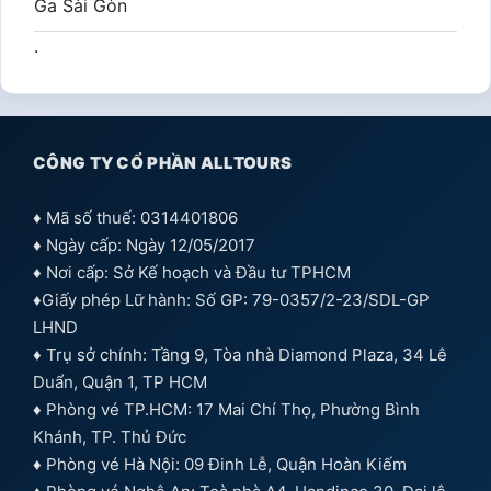
Ga Sài Gòn
.
CÔNG TY CỔ PHẦN ALLTOURS
♦ Mã số thuế: 0314401806
♦ Ngày cấp: Ngày 12/05/2017
♦ Nơi cấp: Sở Kế hoạch và Đầu tư TPHCM
♦Giấy phép Lữ hành: Số GP: 79-0357/2-23/SDL-GP
LHND
♦ Trụ sở chính: Tầng 9, Tòa nhà Diamond Plaza, 34 Lê
Duẩn, Quận 1, TP HCM
♦ Phòng vé TP.HCM: 17 Mai Chí Thọ, Phường Bình
Khánh, TP. Thủ Đức
♦ Phòng vé Hà Nội: 09 Đinh Lễ, Quận Hoàn Kiếm