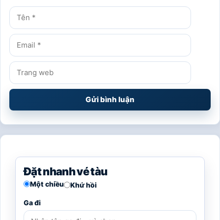
Tên
Email
Trang
web
Đặt nhanh vé tàu
Một chiều
Khứ hồi
Ga đi