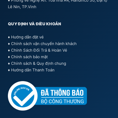
♦ Phòng vé Nghệ An: Toà nhà A4, Handinco 30, Đại lộ
Lê Nin, TP.Vinh
QUY ĐỊNH VÀ ĐIỀU KHOẢN
♦
Hướng dẫn đặt vé
♦
Chính sách vận chuyển hành khách
♦
Chính Sách Đổi Trả & Hoàn Vé
♦
Chính sách bảo mật
♦
Chính sách & Quy định chung
♦
Hướng dẫn Thanh Toán