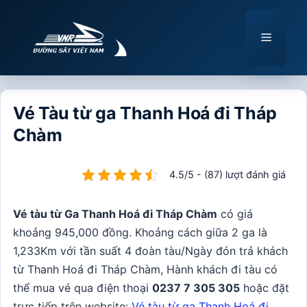
Chuyển
đến
Menu
nội
dung
Vé Tàu từ ga Thanh Hoá đi Tháp
Chàm
4.5/5 - (87) lượt đánh giá
Vé tàu từ Ga Thanh Hoá đi Tháp Chàm
có giá
khoảng 945,000 đồng. Khoảng cách giữa 2 ga là
1,233Km với tần suất 4 đoàn tàu/Ngày đón trả khách
từ Thanh Hoá đi Tháp Chàm, Hành khách đi tàu có
thể mua vé qua điện thoại
0237 7 305 305
hoặc đặt
trực tiếp trên website:
Vé tàu từ ga Thanh Hoá đi