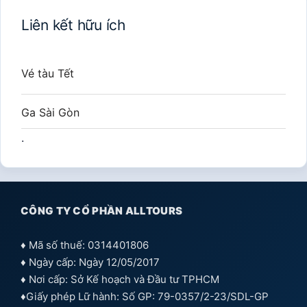
Liên kết hữu ích
Vé tàu Tết
Ga Sài Gòn
.
CÔNG TY CỔ PHẦN ALLTOURS
♦ Mã số thuế: 0314401806
♦ Ngày cấp: Ngày 12/05/2017
♦ Nơi cấp: Sở Kế hoạch và Đầu tư TPHCM
♦Giấy phép Lữ hành: Số GP: 79-0357/2-23/SDL-GP