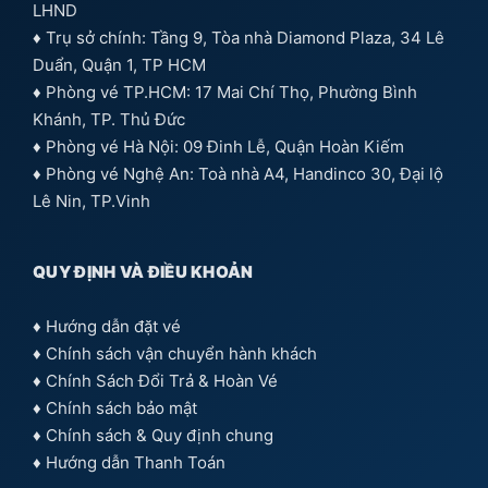
LHND
♦ Trụ sở chính: Tầng 9, Tòa nhà Diamond Plaza, 34 Lê
Duẩn, Quận 1, TP HCM
♦ Phòng vé TP.HCM: 17 Mai Chí Thọ, Phường Bình
Khánh, TP. Thủ Đức
♦ Phòng vé Hà Nội: 09 Đinh Lễ, Quận Hoàn Kiếm
♦ Phòng vé Nghệ An: Toà nhà A4, Handinco 30, Đại lộ
Lê Nin, TP.Vinh
QUY ĐỊNH VÀ ĐIỀU KHOẢN
♦
Hướng dẫn đặt vé
♦
Chính sách vận chuyển hành khách
♦
Chính Sách Đổi Trả & Hoàn Vé
♦
Chính sách bảo mật
♦
Chính sách & Quy định chung
♦
Hướng dẫn Thanh Toán