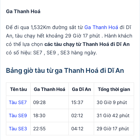
Ga Thanh Hoá
Để đi qua 1,532Km đường sắt từ
Ga Thanh Hoá
đi Dĩ
An, tàu chạy hết khoảng 29 Giờ 17 phút . Hành khách
có thể lựa chọn
các tàu chạy từ Thanh Hoá đi Dĩ An
có số hiệu: SE7 , SE9 , SE3 hàng ngày.
Bảng giờ tàu từ ga Thanh Hoá đi Dĩ An
Tên tàu
Ga Thanh Hoá
Ga Dĩ An
Tổng thời gian
Tàu SE7
09:28
15:37
30 Giờ 9 phút
Tàu SE9
18:30
02:12
31 Giờ 42 phút
Tàu SE3
22:55
04:12
29 Giờ 17 phút