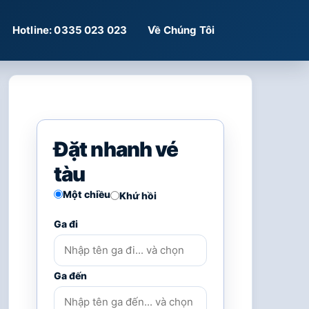
Hotline: 0335 023 023
Về Chúng Tôi
Đặt nhanh vé
tàu
Một chiều
Khứ hồi
Ga đi
Ga đến