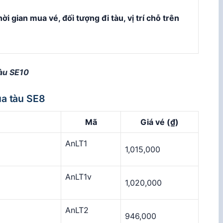
ời gian mua vé, đối tượng đi tàu, vị trí chỗ trên
tàu SE10
ủa tàu SE8
Mã
Giá vé (₫)
AnLT1
1,015,000
AnLT1v
1,020,000
AnLT2
946,000