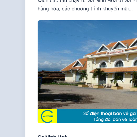
sách các tàu chạy từ Ga Ninh Hoà đi Ga Yê
hàng hóa, các chương trình khuyến mãi…