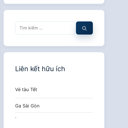
Tìm
kiếm
cho:
Liên kết hữu ích
Vé tàu Tết
Ga Sài Gòn
.