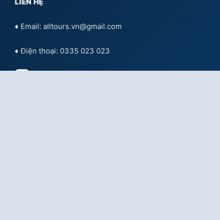
LIÊN HỆ
♦ Email: alltours.vn@gmail.com
♦ Điện thoại: 0335 023 023
Tư vấn qua
Facebook
Tư vấn qua:
Zalo OA Doanh nghiệp