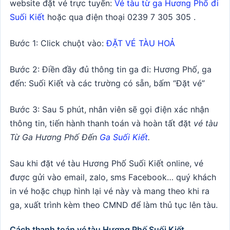
website đặt vé trực tuyến:
Vé tàu từ ga Hương Phố đi
Suối Kiết
hoặc qua điện thoại 0239 7 305 305 .
Bước 1: Click chuột vào:
ĐẶT VÉ TÀU HOẢ
Bước 2: Điền đầy đủ thông tin ga đi: Hương Phố, ga
đến: Suối Kiết và các trường có sẵn, bấm “Đặt vé”
Bước 3: Sau 5 phút, nhân viên sẽ gọi điện xác nhận
thông tin, tiến hành thanh toán và hoàn tất đặt
vé tàu
Từ Ga Hương Phố Đến
Ga Suối Kiết
.
Sau khi đặt vé tàu Hương Phố Suối Kiết online, vé
được gửi vào email, zalo, sms Facebook… quý khách
in vé hoặc chụp hình lại vé này và mang theo khi ra
ga, xuất trình kèm theo CMND để làm thủ tục lên tàu.
Cách thanh toán vé tàu Hương Phố Suối Kiết