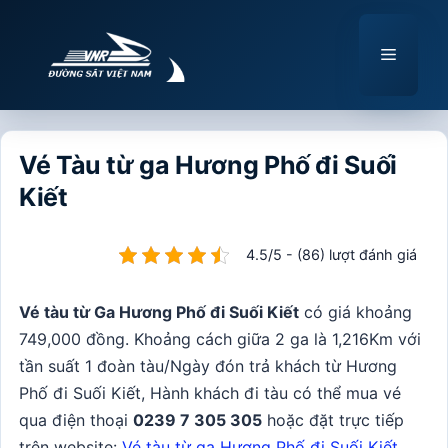
Chuyển
đến
Menu
nội
dung
Vé Tàu từ ga Hương Phố đi Suối
Kiết
4.5/5 - (86) lượt đánh giá
Vé tàu từ Ga Hương Phố đi Suối Kiết
có giá khoảng
749,000 đồng. Khoảng cách giữa 2 ga là 1,216Km với
tần suất 1 đoàn tàu/Ngày đón trả khách từ Hương
Phố đi Suối Kiết, Hành khách đi tàu có thể mua vé
qua điện thoại
0239 7 305 305
hoặc đặt trực tiếp
trên website:
Vé tàu từ ga Hương Phố đi Suối Kiết
.