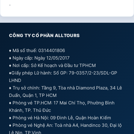
.
CÔNG TY CỔ PHẦN ALLTOURS
♦ Mã số thuế: 0314401806
♦ Ngày cấp: Ngày 12/05/2017
♦ Nơi cấp: Sở Kế hoạch và Đầu tư TPHCM
♦Giấy phép Lữ hành: Số GP: 79-0357/2-23/SDL-GP
LHND
♦ Trụ sở chính: Tầng 9, Tòa nhà Diamond Plaza, 34 Lê
Duẩn, Quận 1, TP HCM
♦ Phòng vé TP.HCM: 17 Mai Chí Thọ, Phường Bình
Khánh, TP. Thủ Đức
♦ Phòng vé Hà Nội: 09 Đinh Lễ, Quận Hoàn Kiếm
♦ Phòng vé Nghệ An: Toà nhà A4, Handinco 30, Đại lộ
Lê Nin, TP.Vinh