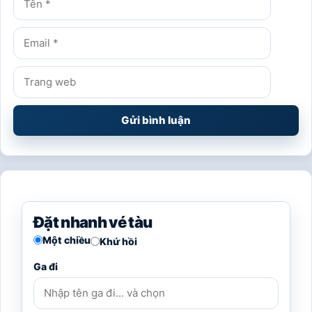
Email
Trang
web
Đặt nhanh vé tàu
Một chiều
Khứ hồi
Ga đi