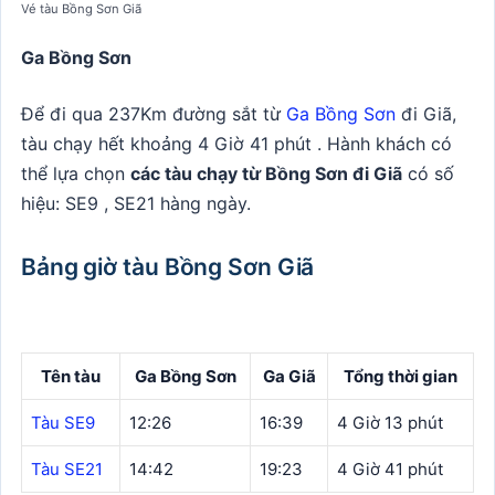
Vé tàu Bồng Sơn Giã
Ga Bồng Sơn
Để đi qua 237Km đường sắt từ
Ga Bồng Sơn
đi Giã,
tàu chạy hết khoảng 4 Giờ 41 phút . Hành khách có
thể lựa chọn
các tàu chạy từ Bồng Sơn đi Giã
có số
hiệu: SE9 , SE21 hàng ngày.
Bảng giờ tàu Bồng Sơn Giã
Tên tàu
Ga Bồng Sơn
Ga Giã
Tổng thời gian
Tàu SE9
12:26
16:39
4 Giờ 13 phút
Tàu SE21
14:42
19:23
4 Giờ 41 phút