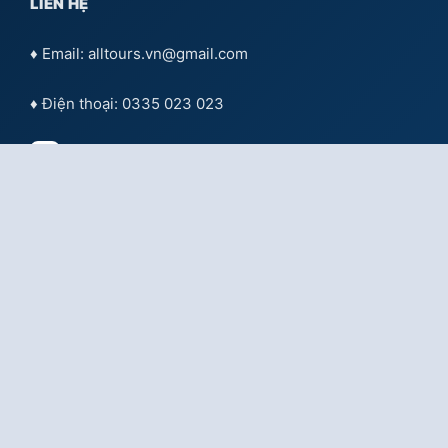
LIÊN HỆ
♦ Email: alltours.vn@gmail.com
♦ Điện thoại: 0335 023 023
Tư vấn qua
Facebook
Tư vấn qua:
Zalo OA Doanh nghiệp