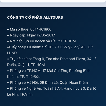
CÔNG TY CỔ PHẦN ALLTOURS
♦ Mã số thuế: 0314401806
♦ Ngày cấp: Ngày 12/05/2017
♦ Nơi cấp: Sở Kế hoạch và Đầu tư TPHCM
♦Giấy phép Lữ hành: Số GP: 79-0357/2-23/SDL-GP
LHND
♦ Trụ sở chính: Tầng 9, Tòa nhà Diamond Plaza, 34 Lê
Duẩn, Quận 1, TP HCM
♦ Phòng vé TP.HCM: 17 Mai Chí Thọ, Phường Bình
Khánh, TP. Thủ Đức
♦ Phòng vé Hà Nội: 09 Đinh Lễ, Quận Hoàn Kiếm
♦ Phòng vé Nghệ An: Toà nhà A4, Handinco 30, Đại lộ
Lê Nin, TP.Vinh