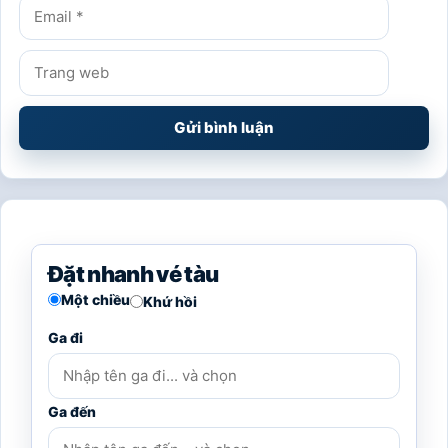
Email
Trang
web
Đặt nhanh vé tàu
Một chiều
Khứ hồi
Ga đi
Ga đến