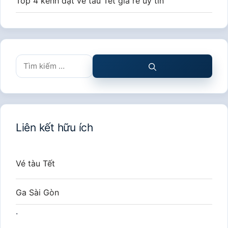
Top 4 kênh đặt vé tàu Tết giá rẻ uy tín
Tìm
kiếm
cho:
Liên kết hữu ích
Vé tàu Tết
Ga Sài Gòn
.