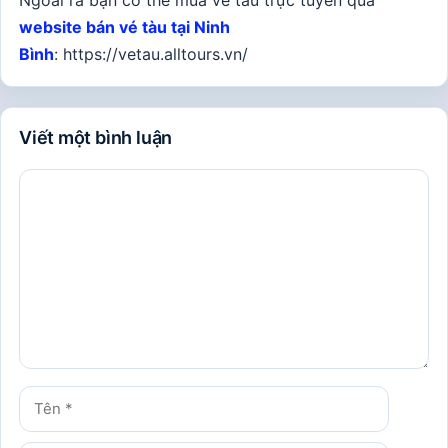
Ngoài ra bạn có thể mua vé tàu trực tuyến qua
website bán vé tàu tại Ninh
Bình
: https://vetau.alltours.vn/
Viết một bình luận
Bình
luận
Tên