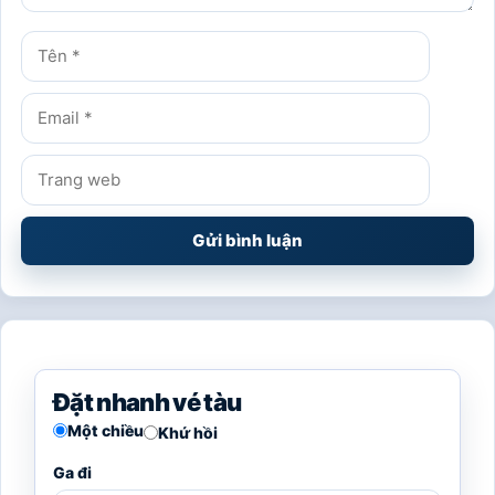
Tên
Email
Trang
web
Đặt nhanh vé tàu
Một chiều
Khứ hồi
Ga đi