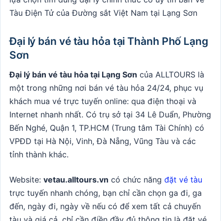
Tàu Điện Tử của Đường sắt Việt Nam tại Lạng Sơn
Đại lý bán vé tàu hỏa tại Thành Phố Lạng
Sơn
Đại lý bán vé tàu hỏa tại Lạng Sơn
của ALLTOURS là
một trong những nơi bán vé tàu hỏa 24/24, phục vụ
khách mua vé trực tuyến online: qua điện thoại và
Internet nhanh nhất. Có trụ sở tại 34 Lê Duẩn, Phường
Bến Nghé, Quận 1, TP.HCM (Trung tâm Tài Chính) có
VPĐD tại Hà Nội, Vinh, Đà Nẵng, Vũng Tàu và các
tỉnh thành khác.
Website:
vetau.alltours.vn
có chức năng
đặt vé tàu
trực tuyến nhanh chóng, bạn chỉ cần chọn ga đi, ga
đến, ngày đi, ngày về nếu có để xem tất cả chuyến
tàu và giá cả, chỉ cần điền đầy đủ thông tin là đặt vé