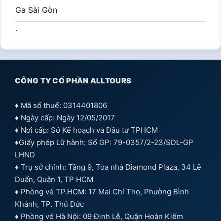
Ga Sài Gòn
.
CÔNG TY CỔ PHẦN ALLTOURS
♦ Mã số thuế: 0314401806
♦ Ngày cấp: Ngày 12/05/2017
♦ Nơi cấp: Sở Kế hoạch và Đầu tư TPHCM
♦Giấy phép Lữ hành: Số GP: 79-0357/2-23/SDL-GP
LHND
♦ Trụ sở chính: Tầng 9, Tòa nhà Diamond Plaza, 34 Lê
Duẩn, Quận 1, TP HCM
♦ Phòng vé TP.HCM: 17 Mai Chí Thọ, Phường Bình
Khánh, TP. Thủ Đức
♦ Phòng vé Hà Nội: 09 Đinh Lễ, Quận Hoàn Kiếm