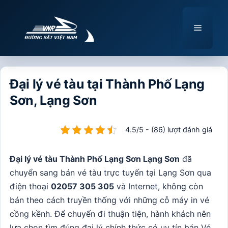
Chuyển
đến
Menu
nội
dung
Đại lý vé tàu tại Thành Phố Lạng
Sơn, Lạng Sơn
4.5/5 - (86) lượt đánh giá
Đại lý vé tàu Thành Phố Lạng Sơn Lạng Sơn
đã
chuyển sang bán vé tàu trực tuyến tại Lạng Sơn qua
điện thoại
02057 305 305
và Internet, không còn
bán theo cách truyền thống với những cỗ máy in vé
cồng kềnh. Để chuyến đi thuận tiện, hành khách nên
lựa chọn tìm đúng đại lý chính thức có uy tín bán Vé