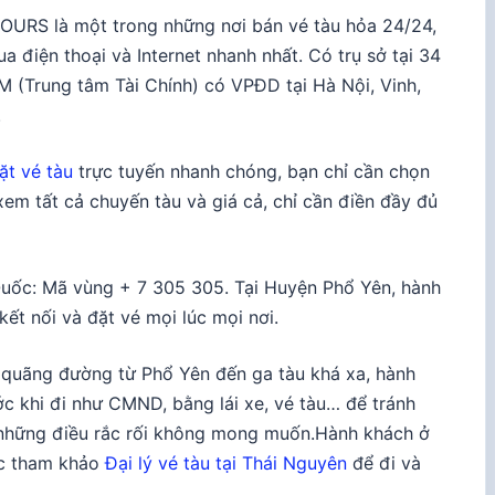
OURS là một trong những nơi bán vé tàu hỏa 24/24,
a điện thoại và Internet nhanh nhất. Có trụ sở tại 34
 (Trung tâm Tài Chính) có VPĐD tại Hà Nội, Vinh,
.
ặt vé tàu
trực tuyến nhanh chóng, bạn chỉ cần chọn
xem tất cả chuyến tàu và giá cả, chỉ cần điền đầy đủ
Quốc: Mã vùng + 7 305 305. Tại Huyện Phổ Yên, hành
kết nối và đặt vé mọi lúc mọi nơi.
 quãng đường từ Phổ Yên đến ga tàu khá xa, hành
ớc khi đi như CMND, bằng lái xe, vé tàu… để tránh
à những điều rắc rối không mong muốn.Hành khách ở
ặc tham khảo
Đại lý vé tàu tại Thái Nguyên
để đi và