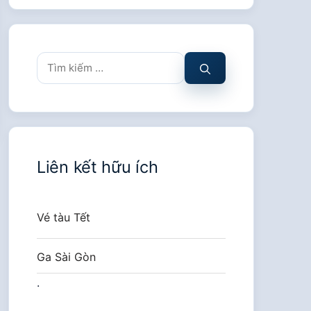
Tìm
kiếm
cho:
Liên kết hữu ích
Vé tàu Tết
Ga Sài Gòn
.