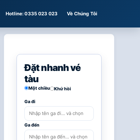
Hotline: 0335 023 023
Về Chúng Tôi
Đặt nhanh vé
tàu
Một chiều
Khứ hồi
Ga đi
Ga đến