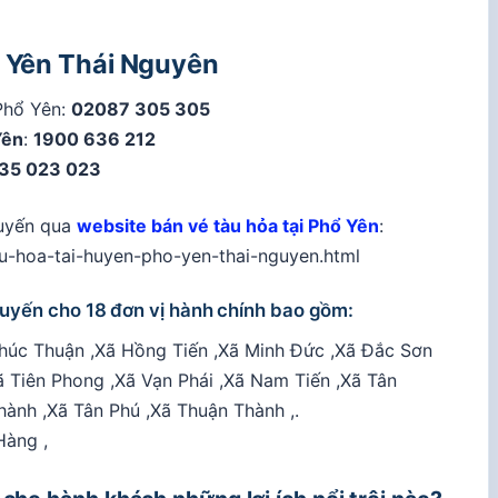
ổ Yên Thái Nguyên
 Phổ Yên:
02087 305 305
Yên
:
1900 636 212
35 023 023
tuyến qua
website bán vé tàu hỏa tại Phổ Yên
:
-tau-hoa-tai-huyen-pho-yen-thai-nguyen.html
c tuyến cho 18 đơn vị hành chính bao gồm:
Phúc Thuận ,Xã Hồng Tiến ,Xã Minh Đức ,Xã Đắc Sơn
 Tiên Phong ,Xã Vạn Phái ,Xã Nam Tiến ,Xã Tân
ành ,Xã Tân Phú ,Xã Thuận Thành ,.
Hàng ,