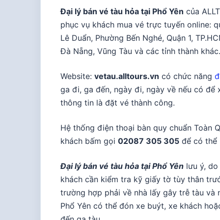
Đại lý bán vé tàu hỏa tại Phổ Yên
của ALLT
phục vụ khách mua vé trực tuyến online: qu
Lê Duẩn, Phường Bến Nghé, Quận 1, TP.HCM
Đà Nẵng, Vũng Tàu và các tỉnh thành khác
Website:
vetau.alltours.vn
có chức năng
đ
ga đi, ga đến, ngày đi, ngày về nếu có để 
thông tin là đặt vé thành công.
Hệ thống điện thoại bàn quy chuẩn Toàn 
khách bấm gọi
02087 305 305
để có thể 
Đại lý bán vé tàu hỏa tại Phổ Yên
lưu ý, do
khách cần kiểm tra kỹ giấy tờ tùy thân trư
trường hợp phải về nhà lấy gây trễ tàu v
Phổ Yên có thể đón xe buýt, xe khách ho
đến ga tàu.