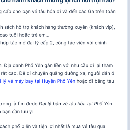
 cho hành khách những lợi ích nổi trội nào?
ng cấp cho bạn vé tàu hỏa đi và đến các Ga trên toàn
ính sách hỗ trợ khách hàng thường xuyên (khách vip),
 cao tuổi hoặc trẻ em…
 hợp tác mở đại lý cấp 2, cộng tác viên với chính
. Địa danh Phổ Yên gắn liền với nhu cầu đi lại thăm
 rất cao. Để di chuyển quãng đường xa, người dân ở
i lý vé máy bay tại Huyện Phổ Yên
hoặc đi bằng tàu
trọng là tìm được
Đại lý bán vé tàu hỏa tại Phổ Yên
n bạn cần lưu ý:
cách phổ biến và tiện lợi nhất là mua vé tàu qua