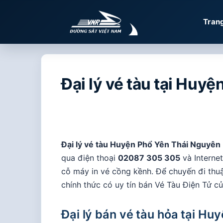
Chuyển
đến
Tran
nội
dung
Đại lý vé tàu tại Huy
Đại lý vé tàu Huyện Phổ Yên Thái Nguyên
qua điện thoại
02087 305 305
và Interne
cỗ máy in vé cồng kềnh. Để chuyến đi thuậ
chính thức có uy tín bán Vé Tàu Điện Tử c
Đại lý bán vé tàu hỏa tại Hu