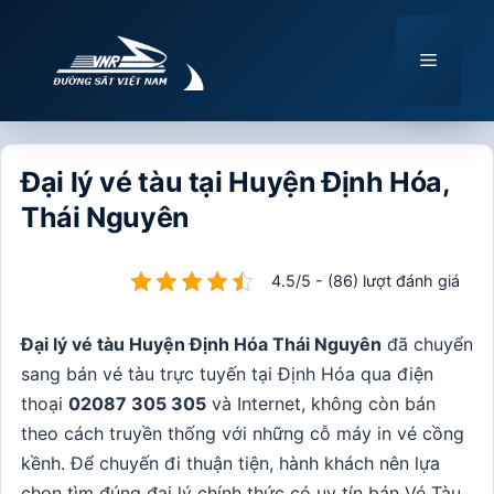
Chuyển
đến
Menu
nội
dung
Đại lý vé tàu tại Huyện Định Hóa,
Thái Nguyên
4.5/5 - (86) lượt đánh giá
Đại lý vé tàu Huyện Định Hóa Thái Nguyên
đã chuyển
sang bán vé tàu trực tuyến tại Định Hóa qua điện
thoại
02087 305 305
và Internet, không còn bán
theo cách truyền thống với những cỗ máy in vé cồng
kềnh. Để chuyến đi thuận tiện, hành khách nên lựa
chọn tìm đúng đại lý chính thức có uy tín bán Vé Tàu