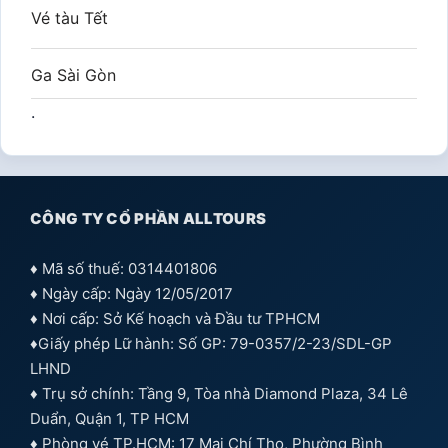
Vé tàu Tết
Ga Sài Gòn
.
CÔNG TY CỔ PHẦN ALLTOURS
♦ Mã số thuế: 0314401806
♦ Ngày cấp: Ngày 12/05/2017
♦ Nơi cấp: Sở Kế hoạch và Đầu tư TPHCM
♦Giấy phép Lữ hành: Số GP: 79-0357/2-23/SDL-GP
LHND
♦ Trụ sở chính: Tầng 9, Tòa nhà Diamond Plaza, 34 Lê
Duẩn, Quận 1, TP HCM
♦ Phòng vé TP.HCM: 17 Mai Chí Thọ, Phường Bình