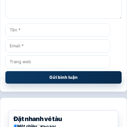
Tên
Email
Trang
web
Đặt nhanh vé tàu
Một chiều
Khứ hồi