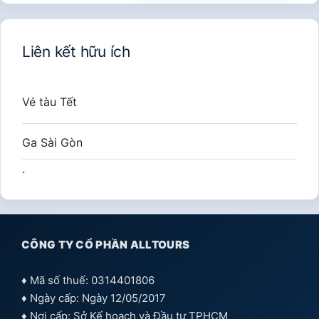
Liên kết hữu ích
Vé tàu Tết
Ga Sài Gòn
.
CÔNG TY CỔ PHẦN ALLTOURS
♦ Mã số thuế: 0314401806
♦ Ngày cấp: Ngày 12/05/2017
♦ Nơi cấp: Sở Kế hoạch và Đầu tư TPHCM