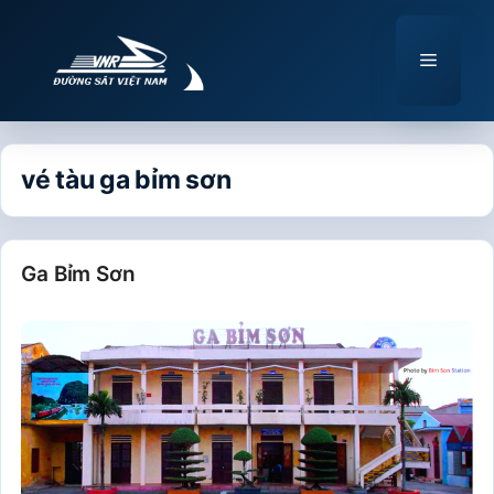
Chuyển
đến
Menu
nội
dung
vé tàu ga bỉm sơn
Ga Bỉm Sơn