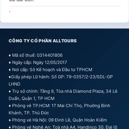
.
CÔNG TY CỔ PHẦN ALLTOURS
♦ Mã số thuế: 0314401806
♦ Ngày cấp: Ngày 12/05/2017
♦ Nơi cấp: Sở Kế hoạch và Đầu tư TPHCM
♦Giấy phép Lữ hành: Số GP: 79-0357/2-23/SDL-GP
LHND
♦ Trụ sở chính: Tầng 9, Tòa nhà Diamond Plaza, 34 Lê
Duẩn, Quận 1, TP HCM
♦ Phòng vé TP.HCM: 17 Mai Chí Thọ, Phường Bình
Khánh, TP. Thủ Đức
♦ Phòng vé Hà Nội: 09 Đinh Lễ, Quận Hoàn Kiếm
♦ Phòng vé Nghệ An: Toà nhà A4, Handinco 30, Đại lộ