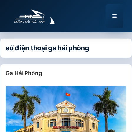
Chuyển
đến
Menu
nội
dung
số điện thoại ga hải phòng
Ga Hải Phòng