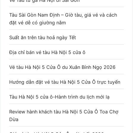
Vé Tàu từ ga Hà Nội đi Sài Gòn
Tàu Sài Gòn Nam Định – Giờ tàu, giá vé và cách
đặt vé dễ có giường nằm
Suất ăn trên tàu hoả ngày Tết
Địa chỉ bán vé tàu Hà Nội 5 cửa ô
Vé tàu Hà Nội 5 Cửa Ô du Xuân Bính Ngọ 2026
Hướng dẫn đặt vé tàu Hà Nội 5 Cửa Ô trực tuyến
Tàu Hà Nội 5 cửa ô-Hành trình du lịch mới lạ
Review hành khách tàu Hà Nội 5 Cửa Ô Toa Chợ
Dừa