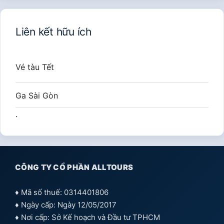
Liên kết hữu ích
Vé tàu Tết
Ga Sài Gòn
.
CÔNG TY CỔ PHẦN ALLTOURS
♦ Mã số thuế: 0314401806
♦ Ngày cấp: Ngày 12/05/2017
♦ Nơi cấp: Sở Kế hoạch và Đầu tư TPHCM