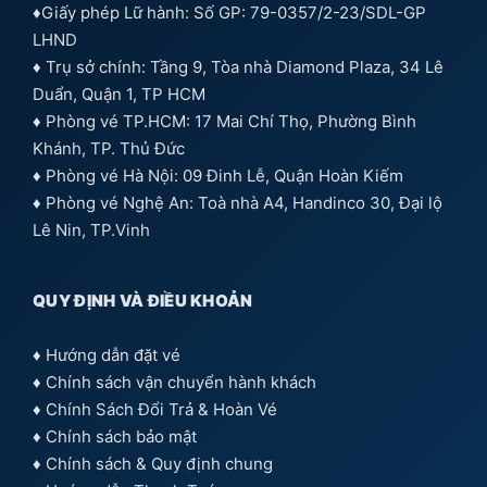
♦Giấy phép Lữ hành: Số GP: 79-0357/2-23/SDL-GP
LHND
♦ Trụ sở chính: Tầng 9, Tòa nhà Diamond Plaza, 34 Lê
Duẩn, Quận 1, TP HCM
♦ Phòng vé TP.HCM: 17 Mai Chí Thọ, Phường Bình
Khánh, TP. Thủ Đức
♦ Phòng vé Hà Nội: 09 Đinh Lễ, Quận Hoàn Kiếm
♦ Phòng vé Nghệ An: Toà nhà A4, Handinco 30, Đại lộ
Lê Nin, TP.Vinh
QUY ĐỊNH VÀ ĐIỀU KHOẢN
♦
Hướng dẫn đặt vé
♦
Chính sách vận chuyển hành khách
♦
Chính Sách Đổi Trả & Hoàn Vé
♦
Chính sách bảo mật
♦
Chính sách & Quy định chung