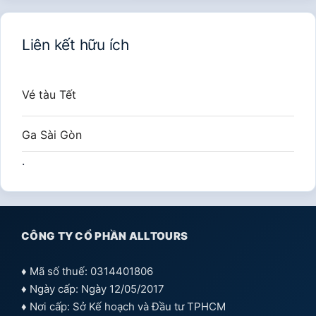
Liên kết hữu ích
Vé tàu Tết
Ga Sài Gòn
.
CÔNG TY CỔ PHẦN ALLTOURS
♦ Mã số thuế: 0314401806
♦ Ngày cấp: Ngày 12/05/2017
♦ Nơi cấp: Sở Kế hoạch và Đầu tư TPHCM