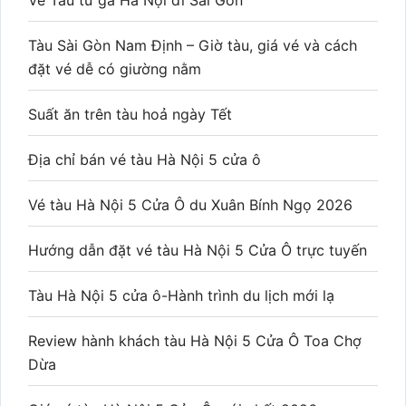
Vé Tàu từ ga Hà Nội đi Sài Gòn
Tàu Sài Gòn Nam Định – Giờ tàu, giá vé và cách
đặt vé dễ có giường nằm
Suất ăn trên tàu hoả ngày Tết
Địa chỉ bán vé tàu Hà Nội 5 cửa ô
Vé tàu Hà Nội 5 Cửa Ô du Xuân Bính Ngọ 2026
Hướng dẫn đặt vé tàu Hà Nội 5 Cửa Ô trực tuyến
Tàu Hà Nội 5 cửa ô-Hành trình du lịch mới lạ
Review hành khách tàu Hà Nội 5 Cửa Ô Toa Chợ
Dừa