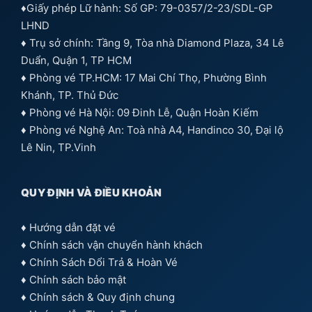
♦Giấy phép Lữ hành: Số GP: 79-0357/2-23/SDL-GP
LHND
♦ Trụ sở chính: Tầng 9, Tòa nhà Diamond Plaza, 34 Lê
Duẩn, Quận 1, TP HCM
♦ Phòng vé TP.HCM: 17 Mai Chí Thọ, Phường Bình
Khánh, TP. Thủ Đức
♦ Phòng vé Hà Nội: 09 Đinh Lễ, Quận Hoàn Kiếm
♦ Phòng vé Nghệ An: Toà nhà A4, Handinco 30, Đại lộ
Lê Nin, TP.Vinh
QUY ĐỊNH VÀ ĐIỀU KHOẢN
♦
Hướng dẫn đặt vé
♦
Chính sách vận chuyển hành khách
♦
Chính Sách Đổi Trả & Hoàn Vé
♦
Chính sách bảo mật
♦
Chính sách & Quy định chung