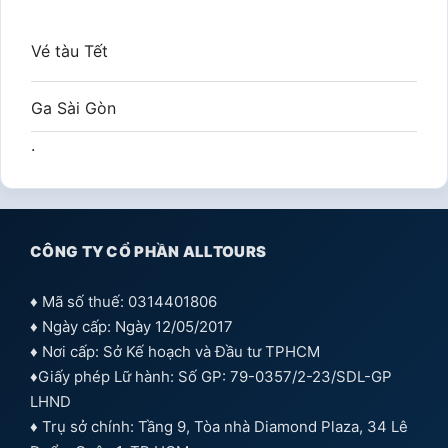
Vé tàu Tết
Ga Sài Gòn
.
CÔNG TY CỔ PHẦN ALLTOURS
♦ Mã số thuế: 0314401806
♦ Ngày cấp: Ngày 12/05/2017
♦ Nơi cấp: Sở Kế hoạch và Đầu tư TPHCM
♦Giấy phép Lữ hành: Số GP: 79-0357/2-23/SDL-GP
LHND
♦ Trụ sở chính: Tầng 9, Tòa nhà Diamond Plaza, 34 Lê