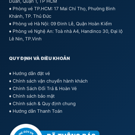
Duẩn, Quận 1, TP HCM
♦ Phòng vé TP.HCM: 17 Mai Chí Thọ, Phường Bình
Khánh, TP. Thủ Đức
♦ Phòng vé Hà Nội: 09 Đinh Lễ, Quận Hoàn Kiếm
♦ Phòng vé Nghệ An: Toà nhà A4, Handinco 30, Đại lộ
Lê Nin, TP.Vinh
QUY ĐỊNH VÀ ĐIỀU KHOẢN
♦
Hướng dẫn đặt vé
♦
Chính sách vận chuyển hành khách
♦
Chính Sách Đổi Trả & Hoàn Vé
♦
Chính sách bảo mật
♦
Chính sách & Quy định chung
♦
Hướng dẫn Thanh Toán