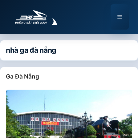
Chuyển
đến
Menu
nội
dung
nhà ga đà nẵng
Ga Đà Nẵng