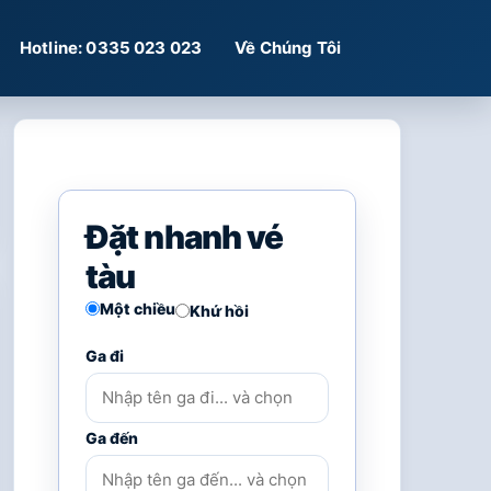
Hotline: 0335 023 023
Về Chúng Tôi
Đặt nhanh vé
tàu
Một chiều
Khứ hồi
Ga đi
Ga đến