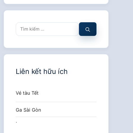
Tìm
kiếm
cho:
Liên kết hữu ích
Vé tàu Tết
Ga Sài Gòn
.