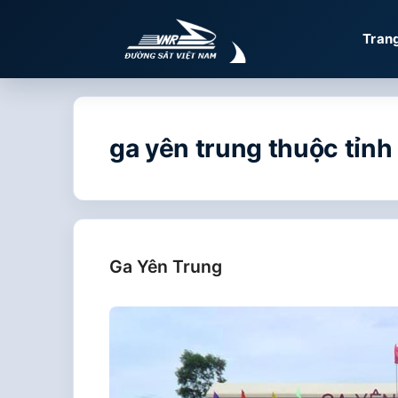
Chuyển
đến
Tran
nội
dung
ga yên trung thuộc tỉnh
Ga Yên Trung