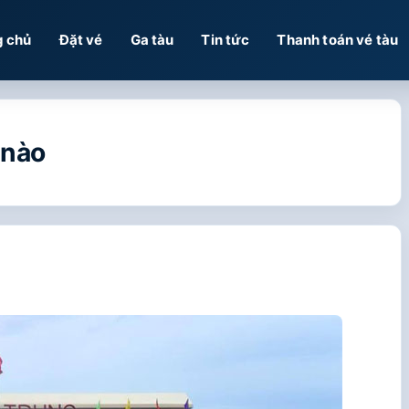
g chủ
Đặt vé
Ga tàu
Tin tức
Thanh toán vé tàu
 nào