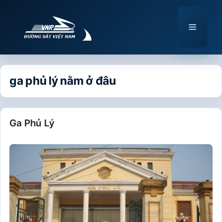
Chuyển
đến
Menu
nội
dung
ga phủ lý nằm ở đâu
Ga Phủ Lý