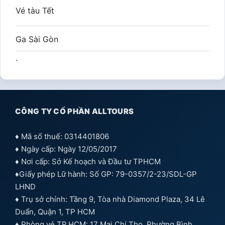
Vé tàu Tết
Ga Sài Gòn
.
CÔNG TY CỔ PHẦN ALLTOURS
♦ Mã số thuế: 0314401806
♦ Ngày cấp: Ngày 12/05/2017
♦ Nơi cấp: Sở Kế hoạch và Đầu tư TPHCM
♦Giấy phép Lữ hành: Số GP: 79-0357/2-23/SDL-GP
LHND
♦ Trụ sở chính: Tầng 9, Tòa nhà Diamond Plaza, 34 Lê
Duẩn, Quận 1, TP HCM
♦ Phòng vé TP.HCM: 17 Mai Chí Thọ, Phường Bình