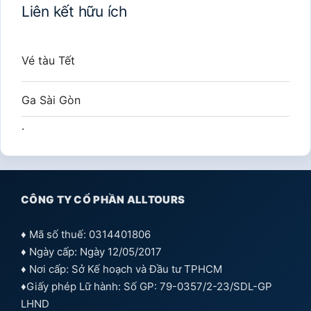
Liên kết hữu ích
Vé tàu Tết
Ga Sài Gòn
.
CÔNG TY CỔ PHẦN ALLTOURS
♦ Mã số thuế: 0314401806
♦ Ngày cấp: Ngày 12/05/2017
♦ Nơi cấp: Sở Kế hoạch và Đầu tư TPHCM
♦Giấy phép Lữ hành: Số GP: 79-0357/2-23/SDL-GP
LHND