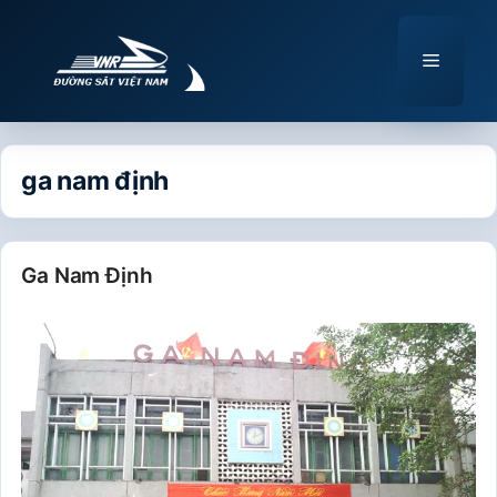
Chuyển
đến
Menu
nội
dung
ga nam định
Ga Nam Định