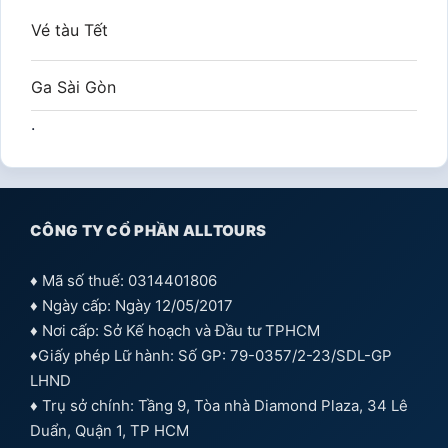
Vé tàu Tết
Ga Sài Gòn
.
CÔNG TY CỔ PHẦN ALLTOURS
♦ Mã số thuế: 0314401806
♦ Ngày cấp: Ngày 12/05/2017
♦ Nơi cấp: Sở Kế hoạch và Đầu tư TPHCM
♦Giấy phép Lữ hành: Số GP: 79-0357/2-23/SDL-GP
LHND
♦ Trụ sở chính: Tầng 9, Tòa nhà Diamond Plaza, 34 Lê
Duẩn, Quận 1, TP HCM