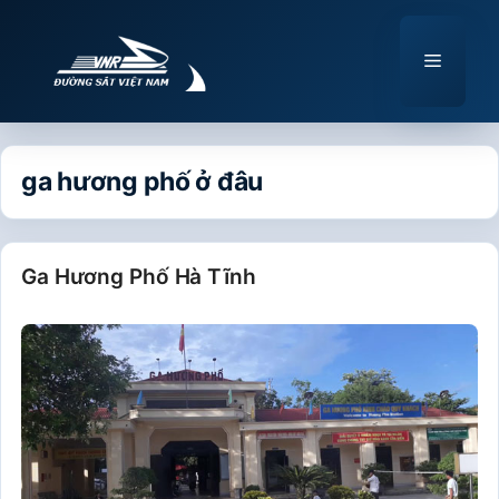
Chuyển
đến
Menu
nội
dung
ga hương phố ở đâu
Ga Hương Phố Hà Tĩnh