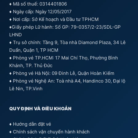
♦ Mã số thuế: 0314401806
♦ Ngày cấp: Ngày 12/05/2017
♦ Nơi cấp: Sở Kế hoạch và Đầu tư TPHCM
♦Giấy phép Lữ hành: Số GP: 79-0357/2-23/SDL-GP
LHND
♦ Trụ sở chính: Tầng 9, Tòa nhà Diamond Plaza, 34 Lê
Duẩn, Quận 1, TP HCM
♦ Phòng vé TP.HCM: 17 Mai Chí Thọ, Phường Bình
Khánh, TP. Thủ Đức
♦ Phòng vé Hà Nội: 09 Đinh Lễ, Quận Hoàn Kiếm
♦ Phòng vé Nghệ An: Toà nhà A4, Handinco 30, Đại lộ
Lê Nin, TP.Vinh
QUY ĐỊNH VÀ ĐIỀU KHOẢN
♦
Hướng dẫn đặt vé
♦
Chính sách vận chuyển hành khách